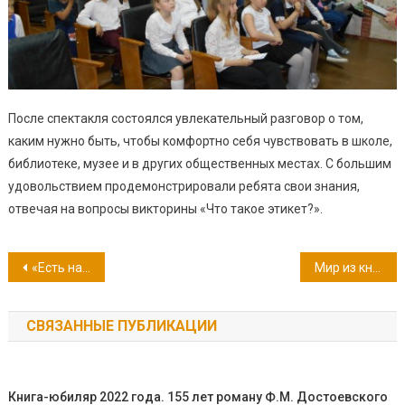
После спектакля состоялся увлекательный разговор о том,
каким нужно быть, чтобы комфортно себя чувствовать в школе,
библиотеке, музее и в других общественных местах. С большим
удовольствием продемонстрировали ребята свои знания,
отвечая на вопросы викторины «Что такое этикет?».
Навигация
«Есть наша память – главный документ…»
Мир из книги узнавай…
по
СВЯЗАННЫЕ ПУБЛИКАЦИИ
записям
Книга-юбиляр 2022 года. 155 лет роману Ф.М. Достоевского