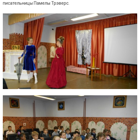
писательницы Памелы Трэверс.