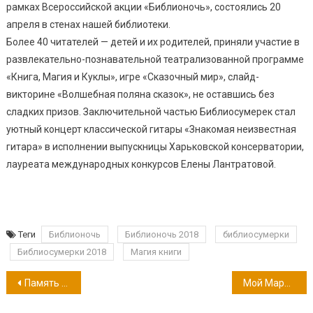
рамках Всероссийской акции «Библионочь», состоялись 20
апреля в стенах нашей библиотеки.
Более 40 читателей — детей и их родителей, приняли участие в
развлекательно-познавательной театрализованной программе
«Книга, Магия и Куклы», игре «Сказочный мир», слайд-
викторине «Волшебная поляна сказок», не оставшись без
сладких призов. Заключительной частью Библиосумерек стал
уютный концерт классической гитары «Знакомая неизвестная
гитара» в исполнении выпускницы Харьковской консерватории,
лауреата международных конкурсов Елены Лантратовой.
Теги
Библионочь
Библионочь 2018
библиосумерки
Библиосумерки 2018
Магия книги
Навигация
Память сильнее времени
Мой Маршак
по