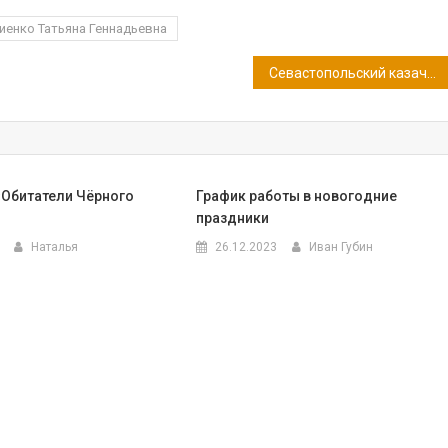
иенко Татьяна Геннадьевна
Севастопольский казачий округ
«Обитатели Чёрного
График работы в новогодние
праздники
Наталья
26.12.2023
Иван Губин