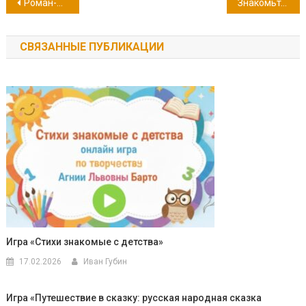
Навигация
Роман-юбиляр: «Мертвые души» Н.В. Гоголя.
Знакомьтесь — суперсыщик Нэнси Клэнси
по
СВЯЗАННЫЕ ПУБЛИКАЦИИ
записям
Игра «Стихи знакомые с детства»
17.02.2026
Иван Губин
Игра «Путешествие в сказку: русская народная сказка