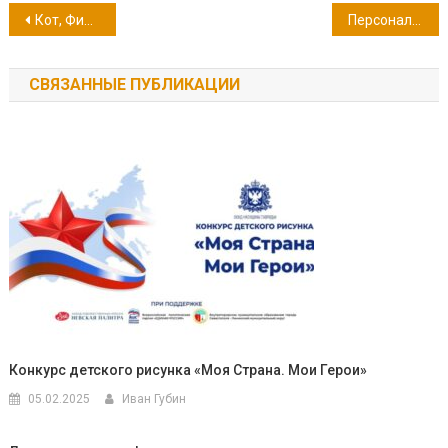
Навигация
Кот, Фирс и Зюря
Персональная выставка Дарины Масленко
по
СВЯЗАННЫЕ ПУБЛИКАЦИИ
записям
Конкурс детского рисунка «Моя Страна. Мои Герои»
05.02.2025
Иван Губин