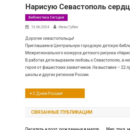
Нарисую Севастополь сердц
Библиотека Сегодня
13.06.2024
Иван Губин
Дорогие севастопольцы!
Приглашаем в Центральную городскую детскую библиот
Межрегионального конкурса детского рисунка «Нари
В работах дети выразили любовь к Севастополю, а н
героя от фашистских захватчиков. На выставке – 22
школы и других регионов России.
Навигация
С Днем России!
по
СВЯЗАННЫЕ ПУБЛИКАЦИИ
записям
Писатель и поэт: рожденные в марте
Мир, труд, 