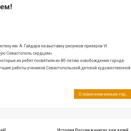
ем!
еку им. А. Гайдара на выставку рисунков призеров VI
сую Севастополь сердцем».
екоторые из ребят посвятили их 80-летию освобождения города-
 лучшие работы учеников Севастопольской детской художественной
О сказочном коньке-горбунке и крестьянском сыне Иване
май!
История России в книгах для детей