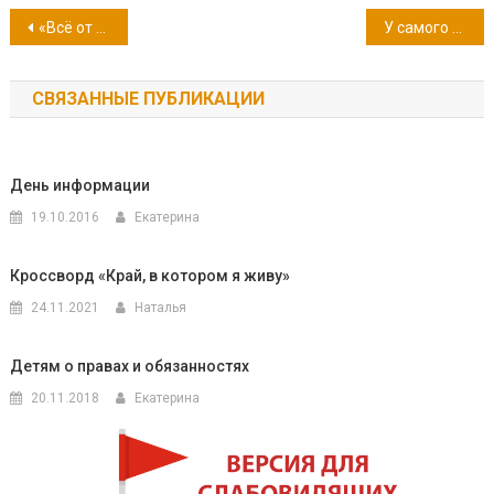
Навигация
«Всё от старой сосны у забора и от озера до пруда — окружающая среда!»
У самого синего моря
по
СВЯЗАННЫЕ ПУБЛИКАЦИИ
записям
День информации
19.10.2016
Екатерина
Кроссворд «Край, в котором я живу»
24.11.2021
Наталья
Детям о правах и обязанностях
20.11.2018
Екатерина