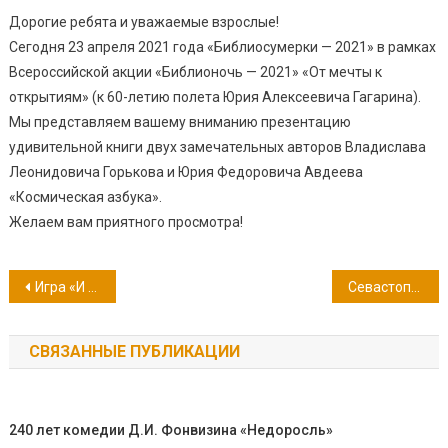
Дорогие ребята и уважаемые взрослые!
Сегодня 23 апреля 2021 года «Библиосумерки — 2021» в рамках
Всероссийской акции «Библионочь — 2021» «От мечты к
открытиям» (к 60-летию полета Юрия Алексеевича Гагарина).
Мы представляем вашему вниманию презентацию
удивительной книги двух замечательных авторов Владислава
Леонидовича Горькова и Юрия Федоровича Авдеева
«Космическая азбука».
Желаем вам приятного просмотра!
Навигация
Игра «И снова корабль на орбите»
Севастополь в жизни адмирала флота российского М.П. Лазарева.
по
СВЯЗАННЫЕ ПУБЛИКАЦИИ
записям
240 лет комедии Д.И. Фонвизина «Недоросль»