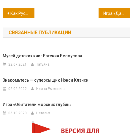
Навигация
Как Русь освободилась от многолетней зависимости от монголо-татар
Игра «Дарите, люди, больше доброты!»
по
СВЯЗАННЫЕ ПУБЛИКАЦИИ
записям
Музей детских книг Евгения Белоусова
22.07.2021
Татьяна
Знакомьтесь — суперсыщик Нэнси Клэнси
02.02.2022
Илона Рыженина
Игра «Обитатели морских глубин»
06.10.2020
Наталья