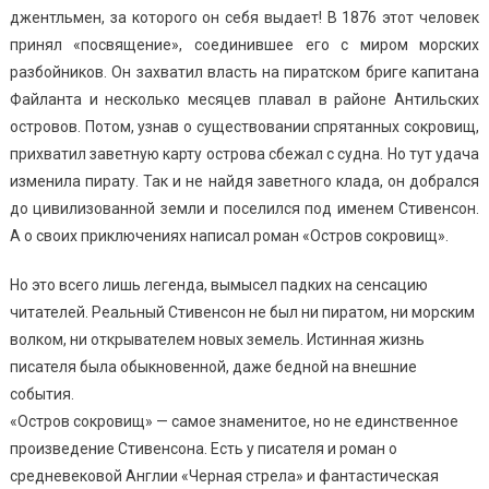
джентльмен, за которого он себя выдает! В 1876 этот человек
принял «посвящение», соединившее его с миром морских
разбойников. Он захватил власть на пиратском бриге капитана
Файланта и несколько месяцев плавал в районе Антильских
островов. Потом, узнав о существовании спрятанных сокровищ,
прихватил заветную карту острова сбежал с судна. Но тут удача
изменила пирату. Так и не найдя заветного клада, он добрался
до цивилизованной земли и поселился под именем Стивенсон.
А о своих приключениях написал роман «Остров сокровищ».
Но это всего лишь легенда, вымысел падких на сенсацию
читателей. Реальный Стивенсон не был ни пиратом, ни морским
волком, ни открывателем новых земель. Истинная жизнь
писателя была обыкновенной, даже бедной на внешние
события.
«Остров сокровищ» — самое знаменитое, но не единственное
произведение Стивенсона. Есть у писателя и роман о
средневековой Англии «Черная стрела» и фантастическая