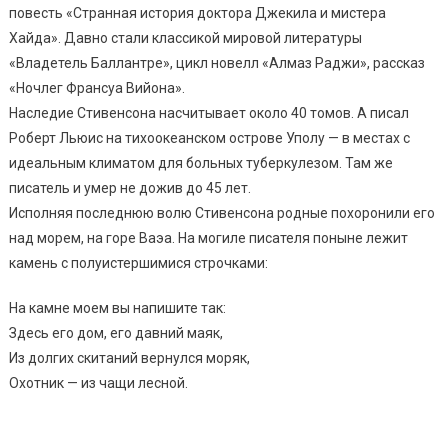
повесть «Странная история доктора Джекила и мистера
Хайда». Давно стали классикой мировой литературы
«Владетель Баллантре», цикл новелл «Алмаз Раджи», рассказ
«Ночлег Франсуа Вийона».
Наследие Стивенсона насчитывает около 40 томов. А писал
Роберт Льюис на тихоокеанском острове Уполу — в местах с
идеальным климатом для больных туберкулезом. Там же
писатель и умер не дожив до 45 лет.
Исполняя последнюю волю Стивенсона родные похоронили его
над морем, на горе Ваэа. На могиле писателя поныне лежит
камень с полуистершимися строчками:
На камне моем вы напишите так:
Здесь его дом, его давний маяк,
Из долгих скитаний вернулся моряк,
Охотник — из чащи лесной.