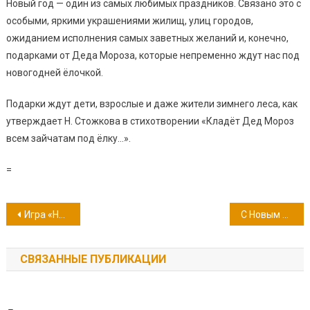
Новый год — один из самых любимых праздников. Связано это с
особыми, яркими украшениями жилищ, улиц городов,
ожиданием исполнения самых заветных желаний и, конечно,
подарками от Деда Мороза, которые непременно ждут нас под
новогодней ёлочкой.
Подарки ждут дети, взрослые и даже жители зимнего леса, как
утверждает Н. Стожкова в стихотворении «Кладёт Дед Мороз
всем зайчатам под ёлку…».
=
Навигация
Игра «Новогодняя кулинария»
С Новым 2022 годом!
по
СВЯЗАННЫЕ ПУБЛИКАЦИИ
записям