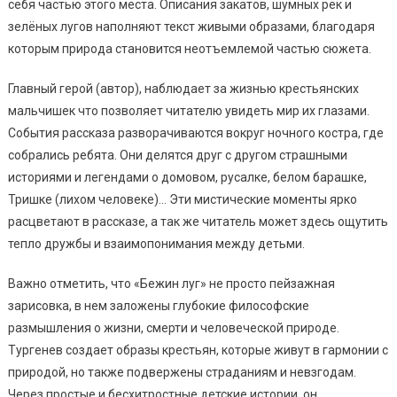
себя частью этого места. Описания закатов, шумных рек и
зелёных лугов наполняют текст живыми образами, благодаря
которым природа становится неотъемлемой частью сюжета.
Главный герой (автор), наблюдает за жизнью крестьянских
мальчишек что позволяет читателю увидеть мир их глазами.
События рассказа разворачиваются вокруг ночного костра, где
собрались ребята. Они делятся друг с другом страшными
историями и легендами о домовом, русалке, белом барашке,
Тришке (лихом человеке)… Эти мистические моменты ярко
расцветают в рассказе, а так же читатель может здесь ощутить
тепло дружбы и взаимопонимания между детьми.
Важно отметить, что «Бежин луг» не просто пейзажная
зарисовка, в нем заложены глубокие философские
размышления о жизни, смерти и человеческой природе.
Тургенев создает образы крестьян, которые живут в гармонии с
природой, но также подвержены страданиям и невзгодам.
Через простые и бесхитростные детские истории, он