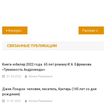
Навигация
Конкурс детского рисунка «Моя Страна. Мои Герои»
Рассказ-сказка «Левша» Николая Лескова
по
СВЯЗАННЫЕ ПУБЛИКАЦИИ
записям
Книга-юбиляр 2022 года. 65 лет роману И.А. Ефремова
«Туманность Андромеды»
01.04.2022
Илона Рыженина
Джек Лондон: человек, писатель, бунтарь (145 лет со дня
рождения)
11.01.2021
Илона Рыженина