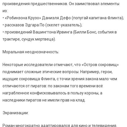
произведения предшественников. Он заимствовал элементы
из:
• «Робинзона Крузо» Даниэля Дефо (попугай капитана Флинта);
• рассказов Эдгара По (скелет-указатель);
• произведений Вашингтона Ирвинга (Билли Бонс, события в
трактире, сундук мертвеца).
Моральная неоднозначность:
Некоторые исследователи отмечают, что «Остров сокровищ»
поднимает сложные этические вопросы. Например, герои,
ищущие сокровища Флинта, с точки зрения закона мало чем
отличаются от пиратов: по законам того времени всё
награбленное конфисковывалось в пользу короны, а
наследники пиратов не имели прав на клад.
Экранизации:
Роман многократно адаптировался для кино и телевидения.