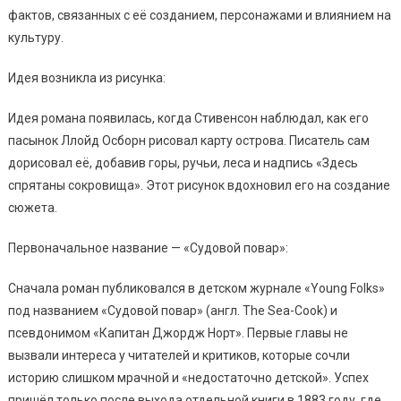
фактов, связанных с её созданием, персонажами и влиянием на
культуру.
Идея возникла из рисунка:
Идея романа появилась, когда Стивенсон наблюдал, как его
пасынок Ллойд Осборн рисовал карту острова. Писатель сам
дорисовал её, добавив горы, ручьи, леса и надпись «Здесь
спрятаны сокровища». Этот рисунок вдохновил его на создание
сюжета.
Первоначальное название — «Судовой повар»:
Сначала роман публиковался в детском журнале «Young Folks»
под названием «Судовой повар» (англ. The Sea-Cook) и
псевдонимом «Капитан Джордж Норт». Первые главы не
вызвали интереса у читателей и критиков, которые сочли
историю слишком мрачной и «недостаточно детской». Успех
пришёл только после выхода отдельной книги в 1883 году, где