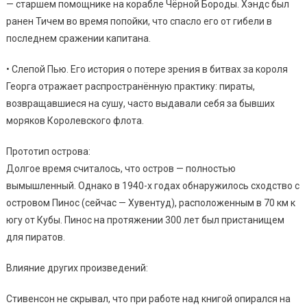
— старшем помощнике на корабле Чёрной Бороды. Хэндс был
ранен Тичем во время попойки, что спасло его от гибели в
последнем сражении капитана.
• Слепой Пью. Его история о потере зрения в битвах за короля
Георга отражает распространённую практику: пираты,
возвращавшиеся на сушу, часто выдавали себя за бывших
моряков Королевского флота.
Прототип острова:
Долгое время считалось, что остров — полностью
вымышленный. Однако в 1940-х годах обнаружилось сходство с
островом Пинос (сейчас — Хувентуд), расположенным в 70 км к
югу от Кубы. Пинос на протяжении 300 лет был пристанищем
для пиратов.
Влияние других произведений:
Стивенсон не скрывал, что при работе над книгой опирался на