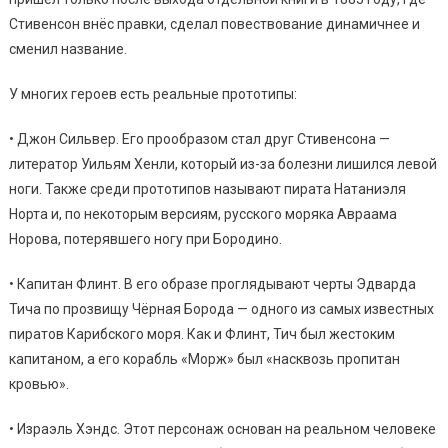
Стивенсон внёс правки, сделал повествование динамичнее и
сменил название.
У многих героев есть реальные прототипы:
• Джон Сильвер. Его прообразом стал друг Стивенсона —
литератор Уильям Хенли, который из-за болезни лишился левой
ноги. Также среди прототипов называют пирата Натаниэля
Норта и, по некоторым версиям, русского моряка Авраама
Норова, потерявшего ногу при Бородино.
• Капитан Флинт. В его образе проглядывают черты Эдварда
Тича по прозвищу Чёрная Борода — одного из самых известных
пиратов Карибского моря. Как и Флинт, Тич был жестоким
капитаном, а его корабль «Морж» был «насквозь пропитан
кровью».
• Израэль Хэндс. Этот персонаж основан на реальном человеке