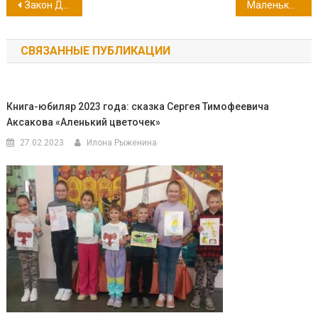
Навигация
Закон Джунглей и человеческое сердце
Маленький охотник Кусь
по
СВЯЗАННЫЕ ПУБЛИКАЦИИ
записям
Книга-юбиляр 2023 года: сказка Сергея Тимофеевича
Аксакова «Аленький цветочек»
27.02.2023
Илона Рыженина