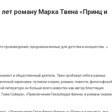
0 лет роману Марка Твена «Принц и
это произведения, предназначенные для детства и юношества…»
рналист и общественный деятель. Твен пробовал себя в разных
ической зарисовке, путевом очерке, романе, повести, философско
ой литературе он больше всего известен как автор блестящих
 Тома Сойера», «Приключения Гекльберри Финна» и романа-сказки
ра», «Приключения Гекльберри Финна» и «Принца и нищего», его