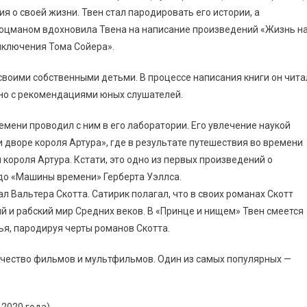
 о своей жизни. Твен стал пародировать его истории, а
 лоцманом вдохновила Твена на написание произведений «Жизнь н
иключения Тома Сойера».
 своими собственными детьми. В процессе написания книги он чита
нно с рекомендациями юных слушателей.
емени проводил с ним в его лаборатории. Его увлечение наукой
 дворе короля Артура», где в результате путешествия во времени
 короля Артура. Кстати, это одно из первых произведений о
 до «Машины времени» Герберта Уэллса.
 Вальтера Скотта. Сатирик полагал, что в своих романах Скотт
 и рабский мир Средних веков. В «Принце и нищем» Твен смеется
я, пародируя черты романов Скотта.
ичество фильмов и мультфильмов. Один из самых популярных —