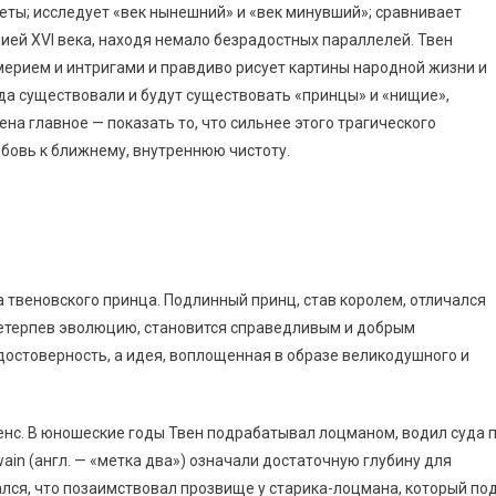
еты; исследует «век нынешний» и «век минувший»; сравнивает
ей XVI века, находя немало безрадостных параллелей. Твен
ерием и интригами и правдиво рисует картины народной жизни и
гда существовали и будут существовать «принцы» и «нищие»,
ена главное — показать то, что сильнее этого трагического
бовь к ближнему, внутреннюю чистоту.
а твеновского принца. Подлинный принц, став королем, отличался
ретерпев эволюцию, становится справедливым и добрым
достоверность, а идея, воплощенная в образе великодушного и
енс. В юношеские годы Твен подрабатывал лоцманом, водил суда 
ain (англ. — «метка два») означали достаточную глубину для
ался, что позаимствовал прозвище у старика-лоцмана, который по