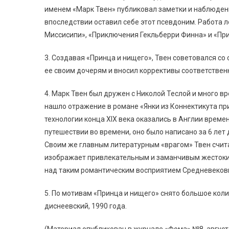
именем «Марк Твен» публиковал заметки и наблюдения
впоследствии оставил себе этот псевдоним. Работа
Миссисипи», «Приключения Гекльберри Финна» и «Пр
3. Создавая «Принца и нищего», Твен советовался со
ее своим дочерям и вносил коррективы соответстве
4. Марк Твен был дружен с Николой Теслой и много вр
нашло отражение в романе «Янки из Коннектикута при
технологии конца XIX века оказались в Англии времен
путешествии во времени, оно было написано за 6 лет
Своим же главным литературным «врагом» Твен считал
изображает привлекательным и заманчивым жестокий
над таким романтическим восприятием Средневековь
5. По мотивам «Принца и нищего» снято большое кол
диснеевский, 1990 года.