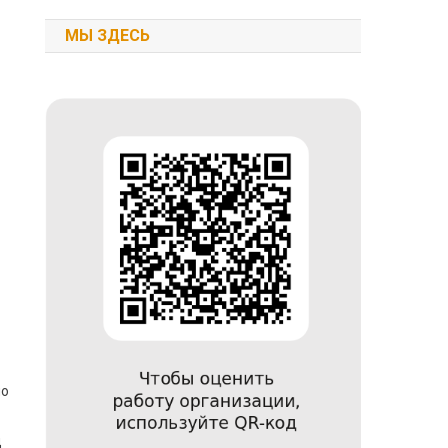
МЫ ЗДЕСЬ
по
д