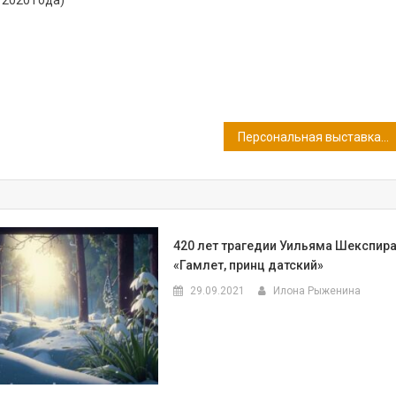
 2020 года)
Персональная выставка «Шерстяное вдохновение»
420 лет трагедии Уильяма Шекспир
«Гамлет, принц датский»
29.09.2021
Илона Рыженина