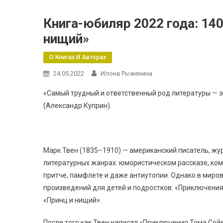
Книга-юбиляр 2022 года: 14
нищий»
О Книгах И Авторах
24.05.2022
Илона Рыженина
«Самый трудный и ответственный род литературы — 
(Александр Куприн).
Марк Твен (1835–1910) — американский писатель, жу
литературных жанрах: юмористическом рассказе, ком
притче, памфлете и даже антиутопии. Однако в миров
произведений для детей и подростков: «Приключения
«Принц и нищий».
После того как Твен написал «Приключения Тома Сойе