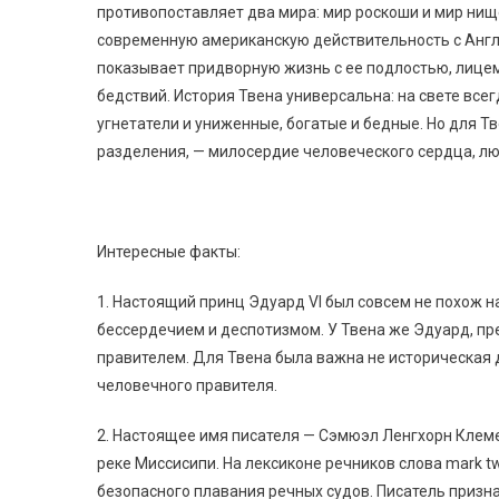
противопоставляет два мира: мир роскоши и мир нищ
современную американскую действительность с Англи
показывает придворную жизнь с ее подлостью, лицем
бедствий. История Твена универсальна: на свете все
угнетатели и униженные, богатые и бедные. Но для Тв
разделения, — милосердие человеческого сердца, лю
Интересные факты:
1. Настоящий принц Эдуард VI был совсем не похож н
бессердечием и деспотизмом. У Твена же Эдуард, п
правителем. Для Твена была важна не историческая 
человечного правителя.
2. Настоящее имя писателя — Сэмюэл Ленгхорн Клем
реке Миссисипи. На лексиконе речников слова mark tw
безопасного плавания речных судов. Писатель призн