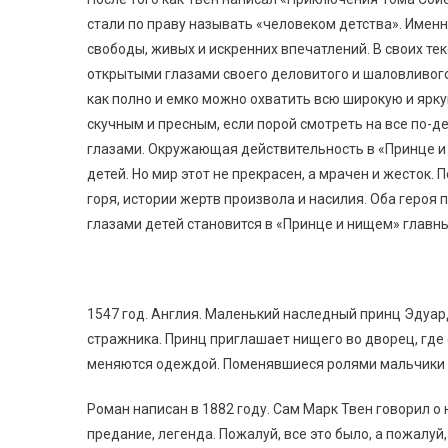
стали по праву называть «человеком детства». Имен
свободы, живых и искренних впечатлений. В своих те
открытыми глазами своего деловитого и шаловливого
как полно и емко можно охватить всю широкую и ярк
скучным и пресным, если порой смотреть на все по-д
глазами. Окружающая действительность в «Принце и н
детей. Но мир этот не прекрасен, а мрачен и жесток
горя, истории жертв произвола и насилия. Оба геро
глазами детей становится в «Принце и нищем» главны
1547 год. Англия. Маленький наследный принц Эдуард
стражника. Принц приглашает нищего во дворец, где 
меняются одеждой. Поменявшиеся ролями мальчики 
Роман написан в 1882 году. Сам Марк Твен говорил о 
предание, легенда. Пожалуй, все это было, а пожалуй,