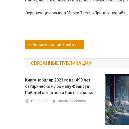
(Материал опубликован в журнале «Фома» №8, август
Экранизации романа Марка Твена «Принц и нищий»:
Навигация
Новинки из книжной корзинки
по
СВЯЗАННЫЕ ПУБЛИКАЦИИ
записям
Книга-юбиляр 2023 года: 490 лет
сатирическому роману Франсуа
Рабле «Гаргантюа и Пантагрюэль»
16.05.2023
Илона Рыженина