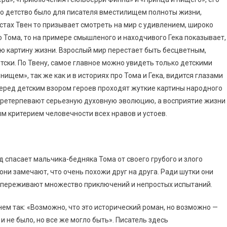
но детство было для писателя вместилищем полноты жизни,
кстах Твен то призывает смотреть на мир с удивлением, широко
 Тома, то на примере смышленого и находчивого Гека показывает,
ую картину жизни. Взрослый мир перестает быть бесцветным,
етски. По Твену, самое главное можно увидеть только детскими
ищем», так же как и в историях про Тома и Гека, видится глазами
. Перед детским взором героев проходят жуткие картины народного
я претерпевают серьезную духовную эволюцию, а восприятие жизни
м критерием человечности всех нравов и устоев.
 спасает мальчика-бедняка Тома от своего грубого и злого
они замечают, что очень похожи друг на друга. Ради шутки они
переживают множество приключений и непростых испытаний.
нем так: «Возможно, что это исторический роман, но возможно —
 и не было, но все же могло быть». Писатель здесь