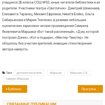
учащиеся 2Б класса СОШ №50, юные читатели библиотеки и их
родители. Участники театра «Светлячок»: Дмитрий Шемонаев,
Елизавета Таранец, Михаил Ефремов, Никита Бойко, Ольга
Сабирьянова и Мария Ткаченко, в режиме небольших
сценических зарисовок читали произведения Самуила
Яковлевича Маршака «Вот такой рассеянный», «Дом, которой
построил Джек», «Кот и лодыри», «Мистер-Твистер». Не
обошлось без участия зрителей, знающих стихотворения
автора наизусть.
Теги
детские писатели
Маршак
Маршак С.Я.
Самуил Маршак
Навигация
Библиосумерки 2018
Прогулка по библиотекам мира
по
СВЯЗАННЫЕ ПУБЛИКАЦИИ