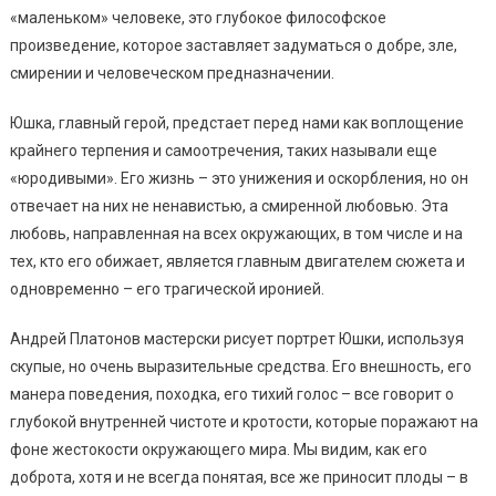
«маленьком» человеке, это глубокое философское
произведение, которое заставляет задуматься о добре, зле,
смирении и человеческом предназначении.
Юшка, главный герой, предстает перед нами как воплощение
крайнего терпения и самоотречения, таких называли еще
«юродивыми». Его жизнь – это унижения и оскорбления, но он
отвечает на них не ненавистью, а смиренной любовью. Эта
любовь, направленная на всех окружающих, в том числе и на
тех, кто его обижает, является главным двигателем сюжета и
одновременно – его трагической иронией.
Андрей Платонов мастерски рисует портрет Юшки, используя
скупые, но очень выразительные средства. Его внешность, его
манера поведения, походка, его тихий голос – все говорит о
глубокой внутренней чистоте и кротости, которые поражают на
фоне жестокости окружающего мира. Мы видим, как его
доброта, хотя и не всегда понятая, все же приносит плоды – в