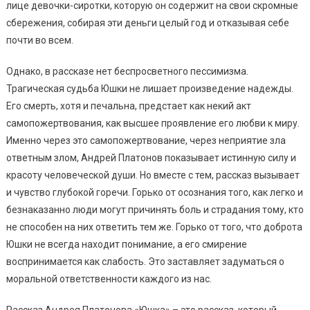
лице девочки-сиротки, которую он содержит на свои скромные
сбережения, собирая эти деньги целый год и отказывая себе
почти во всем.
Однако, в рассказе нет беспросветного пессимизма.
Трагическая судьба Юшки не лишает произведение надежды.
Его смерть, хотя и печальна, предстает как некий акт
самопожертвования, как высшее проявление его любви к миру.
Именно через это самопожертвование, через неприятие зла
ответным злом, Андрей Платонов показывает истинную силу и
красоту человеческой души. Но вместе с тем, рассказ вызывает
и чувство глубокой горечи. Горько от осознания того, как легко и
безнаказанно люди могут причинять боль и страдания тому, кто
не способен на них ответить тем же. Горько от того, что доброта
Юшки не всегда находит понимание, а его смирение
воспринимается как слабость. Это заставляет задуматься о
моральной ответственности каждого из нас.
Рассказ Андрея Платонова «Юшка» – это рассказ, который