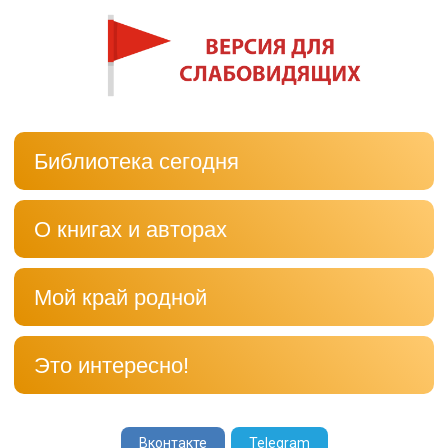
Библиотека сегодня
О книгах и авторах
Мой край родной
Это интересно!
Вконтакте
Telegram