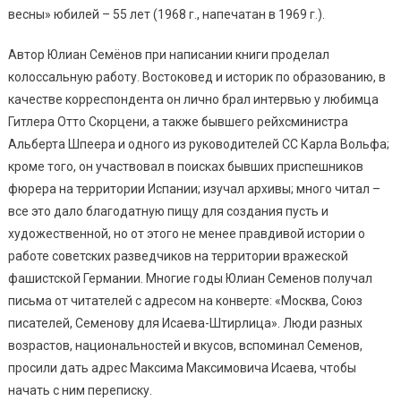
весны» юбилей – 55 лет (1968 г., напечатан в 1969 г.).
Автор Юлиан Семёнов при написании книги проделал
колоссальную работу. Востоковед и историк по образованию, в
качестве корреспондента он лично брал интервью у любимца
Гитлера Отто Скорцени, а также бывшего рейхсминистра
Альберта Шпеера и одного из руководителей СС Карла Вольфа;
кроме того, он участвовал в поисках бывших приспешников
фюрера на территории Испании; изучал архивы; много читал –
все это дало благодатную пищу для создания пусть и
художественной, но от этого не менее правдивой истории о
работе советских разведчиков на территории вражеской
фашистской Германии. Многие годы Юлиан Семенов получал
письма от читателей с адресом на конверте: «Москва, Союз
писателей, Семенову для Исаева-Штирлица». Люди разных
возрастов, национальностей и вкусов, вспоминал Семенов,
просили дать адрес Максима Максимовича Исаева, чтобы
начать с ним переписку.