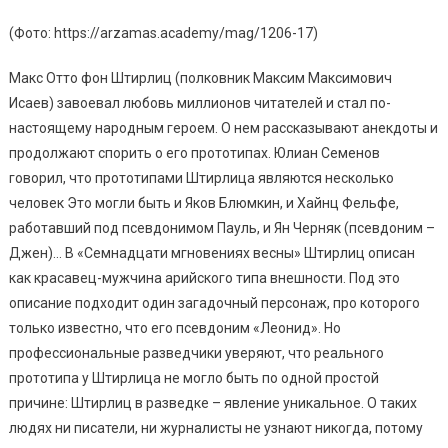
(Фото: https://arzamas.academy/mag/1206-17)
Макс Отто фон Штирлиц (полковник Максим Максимович
Исаев) завоевал любовь миллионов читателей и стал по-
настоящему народным героем. О нем рассказывают анекдоты и
продолжают спорить о его прототипах. Юлиан Семенов
говорил, что прототипами Штирлица являются несколько
человек Это могли быть и Яков Блюмкин, и Хайнц Фельфе,
работавший под псевдонимом Пауль, и Ян Черняк (псевдоним –
Джен)… В «Семнадцати мгновениях весны» Штирлиц описан
как красавец-мужчина арийского типа внешности. Под это
описание подходит один загадочный персонаж, про которого
только известно, что его псевдоним «Леонид». Но
профессиональные разведчики уверяют, что реального
прототипа у Штирлица не могло быть по одной простой
причине: Штирлиц в разведке – явление уникальное. О таких
людях ни писатели, ни журналисты не узнают никогда, потому