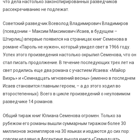
что дела настолько законспирированных разведчиков
рассекречиванию не подлежат.
Советский разведчик Всеволод Владимирович Владимиров
(псевдоним – Максим Максимович Исаев, в будущем –
Штирлиц) впервые появился на страницах книг Семенова в
романе «Пароль не нужен», который увидел свет в 1966 году.
Успех этого произведения настолько окрылил Семенова, что он
стал писать продолжение. В течение последующих трех лет на
свет родились еще два романа с участием Исаева: «Майор
Вихрь» и «Семнадцать мгновений весны» (именно в последнем
Исаев становится главным героем, – а до этого ходил во
второстепенных). Всего в цикле произведений о неуловимом
разведчике 14 романов.
Общий тираж книг Юлиана Семенова огромен. Только за
рубежом его романы вышли суммарным тиражом более 30
миллионов экземпляров на 30 языках и издаются до сих пор:
совсем недавно в Аргентине вышла книга «Семнадцать