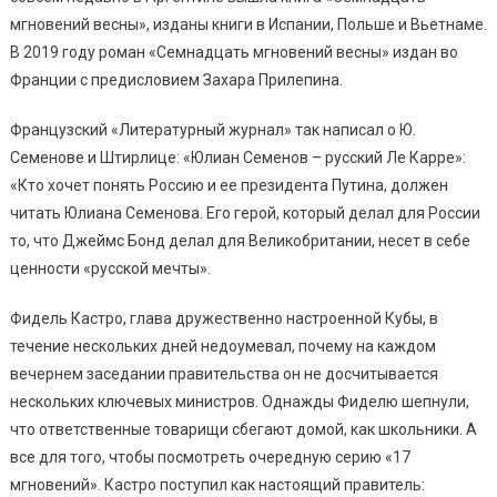
мгновений весны», изданы книги в Испании, Польше и Вьетнаме.
В 2019 году роман «Семнадцать мгновений весны» издан во
Франции с предисловием Захара Прилепина.
Французский «Литературный журнал» так написал о Ю.
Семенове и Штирлице: «Юлиан Семенов – русский Ле Карре»:
«Кто хочет понять Россию и ее президента Путина, должен
читать Юлиана Семенова. Его герой, который делал для России
то, что Джеймс Бонд делал для Великобритании, несет в себе
ценности «русской мечты».
Фидель Кастро, глава дружественно настроенной Кубы, в
течение нескольких дней недоумевал, почему на каждом
вечернем заседании правительства он не досчитывается
нескольких ключевых министров. Однажды Фиделю шепнули,
что ответственные товарищи сбегают домой, как школьники. А
все для того, чтобы посмотреть очередную серию «17
мгновений». Кастро поступил как настоящий правитель: