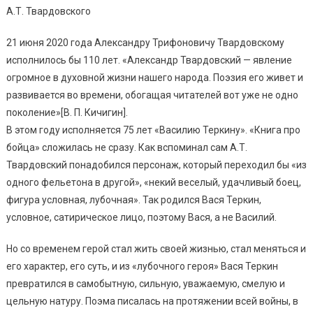
21 июня 2020 года Александру Трифоновичу Твардовскому
исполнилось бы 110 лет. «Александр Твардовский — явление
огромное в духовной жизни нашего народа. Поэзия его живет и
развивается во времени, обогащая читателей вот уже не одно
поколение»[В. П. Кичигин].
В этом году исполняется 75 лет «Василию Теркину». «Книга про
бойца» сложилась не сразу. Как вспоминал сам А.Т.
Твардовский понадобился персонаж, который переходил бы «из
одного фельетона в другой», «некий веселый, удачливый боец,
фигура условная, лубочная». Так родился Вася Теркин,
условное, сатирическое лицо, поэтому Вася, а не Василий.
Но со временем герой стал жить своей жизнью, стал меняться и
его характер, его суть, и из «лубочного героя» Вася Теркин
превратился в самобытную, сильную, уважаемую, смелую и
цельную натуру. Поэма писалась на протяжении всей войны, в