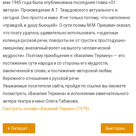
мае 1945 года была опубликована последняя глава «От
автора». Произведение А.Т. Твардовского актуального и
сегодня. Оно просто и емко. И не только потому, что наполнено
«правдой, в душу бьющей». О сути поэмы М.М. Пришвин сказал,
что поэту удалось удивительно использовать «чудесные
коленца русской речи, повороты ее от грусти к простодушно-
смешному, внезапный взлет на высоту человеческой
мудрости». Поэтому приобщение к «Василию Теркину» — это
постижение сути народа и со стороны его мудрости,
заключенной в слове, и постижение авторской любви,
бережного отношения к русской речи.
Уважаемые посетители сайта, пройдя по ссылке вы сможете
посмотреть «Василия Теркина» в исполнении замечательного
актера театра и кино Олега Табакова.
Смотреть онлайн «Василий Теркин» (1979).
Навигация
Литературная игра «Найди сказочную пару»
Викторина: Знатоки «Василия Теркина»