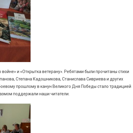
о войне» и «Открытка ветерану». Ребятами были прочитаны стихи
анова, Степана Кадошникова, Станислава Сивриева и других
о боевому прошлому в канун Великого Дня Победы стало традицией
иазмом поддержали наши читатели.