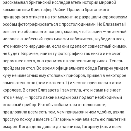
рассказывал британский исследователь истории мировой
космонавтики Кристофер Райли. Правила британского
придворного этикета на тот момент не разрешали королевским
особам фотографироваться с простолюдинами. Но Елизавета II
элегантно обошла этот запрет, сказав, что Гагарин — не земной
человек, а небесный, практически небожитель, и убедила всех,
что никакого нарушения, если они сделают совместный снимок,
не будет. Впрочем, найти ту фотографию так никто и не смог:
вероятнее всего, она хранится в королевских архивах. Теперь
пройдем за стол. Во время официального обеда Гагарин увидел
кучу не известных ему столовых приборов, пришел в некоторое
замешательство (чем и как есть?) и честно признался в этом
королеве. В ответ Елизавета II заметила, что и сама не знает,
что к чему, — просто лакеи каждый раз подают необходимый
столовый прибор. И чтобы избавиться от неловкости,
предложила всем есть тем, чем привыкли и чем удобно, взяла
простую ложку и вместе с Гагариным начала есть ею паштет из
омаров. Когда дело дошло до чаепития, Гагарину (как и всем