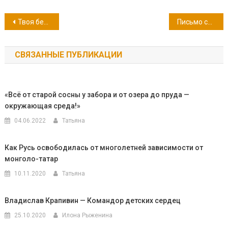
Навигация
Твоя безопасность. Антитеррор
Письмо солдату
по
СВЯЗАННЫЕ ПУБЛИКАЦИИ
записям
«Всё от старой сосны у забора и от озера до пруда —
окружающая среда!»
04.06.2022
Татьяна
Как Русь освободилась от многолетней зависимости от
монголо-татар
10.11.2020
Татьяна
Владислав Крапивин — Командор детских сердец
25.10.2020
Илона Рыженина