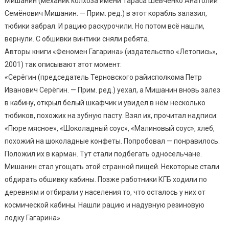
Мишанин (механик колхоза имени Тараса Шевченко Анатолий
Семёнович Мишанин. — Прим. ред.) в этот корабль залазил,
тюбики забрал. И рацию раскурочили. Но потом всё нашли,
вернули. С обшивки винтики сняли ребята.
Авторы книги «Феномен Гагарина» (издательство «Летопись»,
2001) так описывают этот момент:
«Серёгин (председатель Терновского райисполкома Петр
Иванович Серёгин. — Прим. ред.) уехал, а Мишанин вновь залез
в кабину, открыл белый шкафчик и увидел в нём несколько
тюбиков, похожих на зубную пасту. Взял их, прочитал надписи:
«Пюре мясное», «Шоколадный соус», «Малиновый соус», хлеб,
похожий на шоколадные конфеты. Попробовал — понравилось.
Положил их в карман. Тут стали подбегать односельчане.
Мишанин стал угощать этой странной пищей. Некоторые стали
обдирать обшивку кабины. Позже работники КГБ ходили по
деревням и отбирали у населения то, что осталось у них от
космической кабины. Нашли рацию и надувную резиновую
лодку Гагарина».