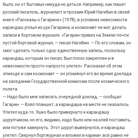
было, но от бытовых никуда не деться. Например, как пишет
русский писатель, журналист и прозаик Юрий Нагибин в своей
книге «Рассказы о Гагарине» (1978), в условиях невесомости
карандаш уплыл из рук Гагарина, и космонавт не мог делать
записи в бортовом журнале. «Гагарин привез на Землю почти
пустой бортовой журнал, — писал Нагибин. — По его словам, он
смог сделать только одну-единственную запись, поскольку
карандаш, которым он писал, был плохо закреплен и в
невесомости просто-напросто улетел». Рассказал об этом
эпизоде и сам космонавт — он упомянул его во время доклада
на заседании Государственной комиссии после космического
полета.
— Надо было мне записать очередной доклад, — сообщал
Гагарин. — Взял планшет, а карандаша на месте не оказалось.
Улетел куда-то. Ушко было привернуто к карандашу
шурупчиком, но его, видимо, надо было или на клей поставить,
или потуже завернуть. Этот шуруп вывернулся, и карандаш
улетел. Свернул бортжурнал и вложил в карман: всё равно не