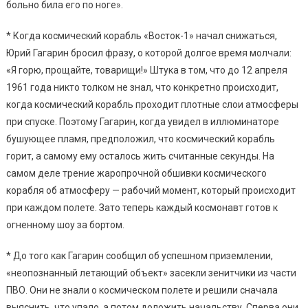
больно била его по ноге».
* Когда космический корабль «Восток-1» начал снижаться,
Юрий Гагарин бросил фразу, о которой долгое время молчали:
«Я горю, прощайте, товарищи!» Штука в том, что до 12 апреля
1961 года никто толком не знал, что конкретно происходит,
когда космический корабль проходит плотные слои атмосферы
при спуске. Поэтому Гагарин, когда увидел в иллюминаторе
бушующее пламя, предположил, что космический корабль
горит, а самому ему осталось жить считанные секунды. На
самом деле трение жаропрочной обшивки космического
корабля об атмосферу — рабочий момент, который происходит
при каждом полете. Зато теперь каждый космонавт готов к
огненному шоу за бортом.
* До того как Гагарин сообщил об успешном приземлении,
«неопознанный летающий объект» засекли зенитчики из части
ПВО. Они не знали о космическом полете и решили сначала
выяснить, что упало, а потом доложить начальству. Сперва они