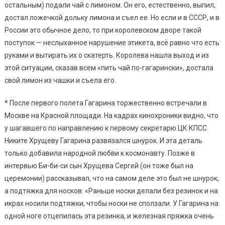
остальным) подали чай с лимоном. Он его, естественно, выпил,
достал ложечкой дольку лимона и съел ее. Но если и в СССР, и в
России это обычное дело, то при королевском дворе такой
поступок — неслыханное нарушение этикета, всё равно что есть
руками и вытирать их о скатерть. Королева нашла выход и из
этой ситуации, сказав всем «пить чай по-гагарински», достала
свой лимон из чашки и съела его.
* После первого полета Гагарина торжественно встречали в
Москве на Красной площади. На кадрах кинохроники видно, что
у шагавшего по направлению к первому секретарю ЦК КПСС
Никите Хрущеву Гагарина развязался шнурок. И эта деталь
только добавила народной любви к космонавту. Позже в
интервью Би-би-си сын Хрущева Сергей (он тоже был на
церемонии) рассказывал, что на самом деле это был не шнурок,
а подтяжка для носков: «Раньше носки делали без резинок и на
икрах носили подтяжки, чтобы носки не сползали. У Гагарина на
одной ноге отцепилась эта резинка, и железная пряжка очень