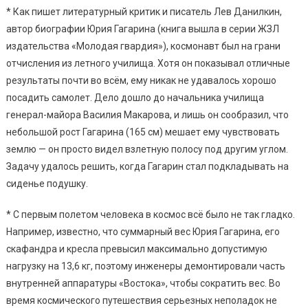
* Как пишет литературный критик и писатель Лев Данилкин,
автор биографии Юрия Гагарина (книга вышла в серии ЖЗЛ
издательства «Молодая гвардия»), космонавт был на грани
отчисления из летного училища. Хотя он показывал отличные
результаты почти во всём, ему никак не удавалось хорошо
посадить самолет. Дело дошло до начальника училища
генерал-майора Василия Макарова, и лишь он сообразил, что
небольшой рост Гагарина (165 см) мешает ему чувствовать
землю — он просто видел взлетную полосу под другим углом.
Задачу удалось решить, когда Гагарин стал подкладывать на
сиденье подушку.
* С первым полетом человека в космос всё было не так гладко.
Например, известно, что суммарный вес Юрия Гагарина, его
скафандра и кресла превысил максимально допустимую
нагрузку на 13,6 кг, поэтому инженеры демонтировали часть
внутренней аппаратуры «Востока», чтобы сократить вес. Во
время космического путешествия серьезных неполадок не