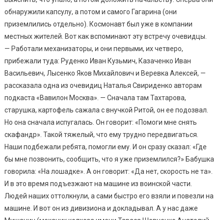
обнаружили капсулу, а потом и самого Гагарина (они
приземлились отдельно). Космонавт был уже в компании
местных жителей. Вот как вспоминают эту встречу очевидцы.
— Работали механизаторы, и они первыми, их четверо,
прибежали туда: Руденко Иван Кузьмич, Казаченко Иван
Васильевич, Лысенко Яков Михайлович и Веревка Алексей, —
рассказала одна из очевидиц Наталья Свириденко авторам
подкаста «Вавилон Москва». — Сначала там Тахтарова,
старушка, картофель сажала с внучкой Ритой, он ее подозвал.
Но она сначала испугалась. Он говорит: «Помоги мне снять
скафандр». Такой тяжелый, что ему трудно передвигаться.
Наши подбежали ребята, помогли ему. И он сразу сказал: «Где
бы мне позвонить, сообщить, что я уже приземлился?» Бабушка
говорила: «На лошадке». А он говорит: «Да нет, скорость не та».
И в это время подъезжают на машине из воинской части.
Людей наших оттолкнули, а сами быстро его взяли и повезли на
машине. И вот он из дивизиона и докладывал. А у нас даже