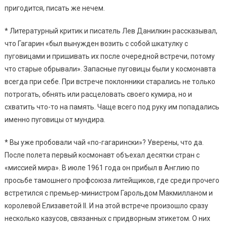
пригодится, писать же нечем.
* Литературный критик и писатель Лев Данилкин рассказывал,
что Гагарин «был вынужден возить с собой шкатулку с
пуговицами и пришивать их после очередной встречи, потому
что старые обрывали». Запасные пуговицы были у космонавта
всегда при себе. При встрече поклонники старались не только
потрогать, обнять или расцеловать своего кумира, но и
схватить что-то на память. Чаще всего под руку им попадались
именно пуговицы от мундира.
* Вы уже пробовали чай «по-гагарински»? Уверены, что да.
После полета первый космонавт объехал десятки стран с
«миссией мира». В июле 1961 года он прибыл в Англию по
просьбе тамошнего профсоюза литейщиков, где среди прочего
встретился с премьер-министром Гарольдом Макмилланом и
королевой Елизаветой II. И на этой встрече произошло сразу
несколько казусов, связанных с придворным этикетом. О них