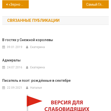
Навигация
«Зерно предназначенья» Виталия Фесенко
Самый Главный Герой
по
СВЯЗАННЫЕ ПУБЛИКАЦИИ
записям
В гостях у Снежной королевы
09.01.2019
Екатерина
Адмиралы
24.07.2016
Екатерина
Писатель и поэт: рождённые в сентябре
22.09.2021
Наталья