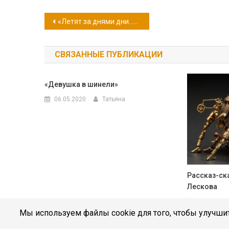
Навигация
«Летят за днями дни…» (Василий Лановой — 90 лет со дня рождения)
по
СВЯЗАННЫЕ ПУБЛИКАЦИИ
записям
«Девушка в шинели»
06.05.2020
Татьяна
Рассказ-ск
Лескова
20.02.2025
Мы используем файлы cookie для того, чтобы улучшит