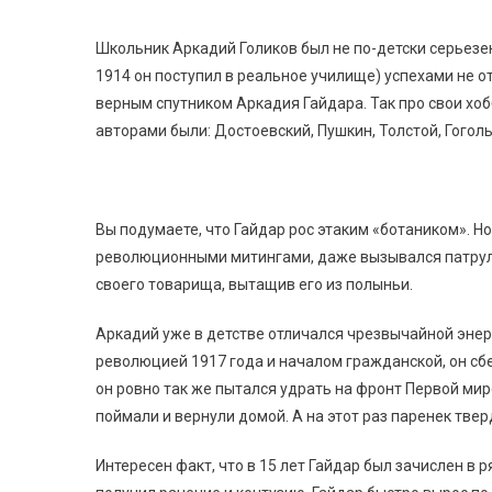
Школьник Аркадий Голиков был не по-детски серьезен
1914 он поступил в реальное училище) успехами не от
верным спутником Аркадия Гайдара. Так про свои хобб
авторами были: Достоевский, Пушкин, Толстой, Гоголь
Вы подумаете, что Гайдар рос этаким «ботаником». Но
революционными митингами, даже вызывался патрулир
своего товарища, вытащив его из полыньи.
Аркадий уже в детстве отличался чрезвычайной энер
революцией 1917 года и началом гражданской, он сбеж
он ровно так же пытался удрать на фронт Первой ми
поймали и вернули домой. А на этот раз паренек тве
Интересен факт, что в 15 лет Гайдар был зачислен в 