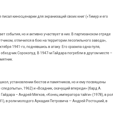
же писал киносценарии для экранизаций своих книг («Тимур и его
ет события, но и активно участвует в них. В партизанском отряде
чиком, отличился в бою на территории лесопильного завода»,
тября 1941-го, поднявшись в атаку. Его сразила одна пуля,
 обходчик Сорокопуд. В 1947-м Гайдара погребли в другом месте –
амятник.
 школ, установлении бюстов и памятников, но и ему посвящены
 следопыты», 1962) и «Всадник, скачущий впереди» (бард А.
 Гайдара – Андрей Мягков, «Конец императора тайги» (1978), в ро
81), в роли молодого Аркадия Петровича — Андрей Ростоцкий, в