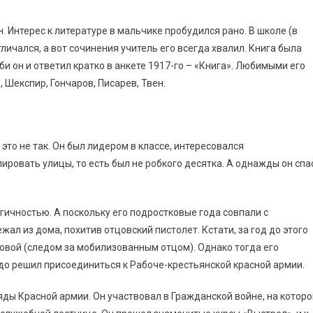
. Интерес к литературе в мальчике пробудился рано. В школе (в
личался, а вот сочинения учитель его всегда хвалил. Книга была
и он и ответил кратко в анкете 1917-го – «Книга». Любимыми его
, Шекспир, Гончаров, Писарев, Твен.
 это не так. Он был лидером в классе, интересовался
овать улицы, то есть был не робкого десятка. А однажды он спа
гичностью. А поскольку его подростковые года совпали с
ал из дома, похитив отцовский пистолет. Кстати, за год до этого
ровой (следом за мобилизованным отцом). Однако тогда его
рдо решил присоединиться к Рабоче-крестьянской красной армии.
ряды Красной армии. Он участвовал в Гражданской войне, на которо