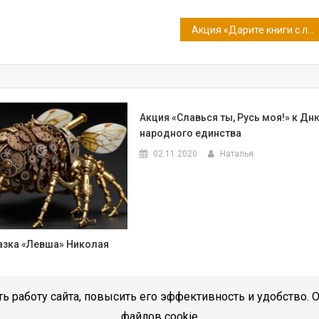
Акция «Дарите книги с любовью – 2024»
Акция «Славься ты, Русь моя!» к Дн
народного единства
02.11.2020
Наталья
азка «Левша» Николая
Илона Рыженина
ь работу сайта, повысить его эффективность и удобство. 
файлов cookie