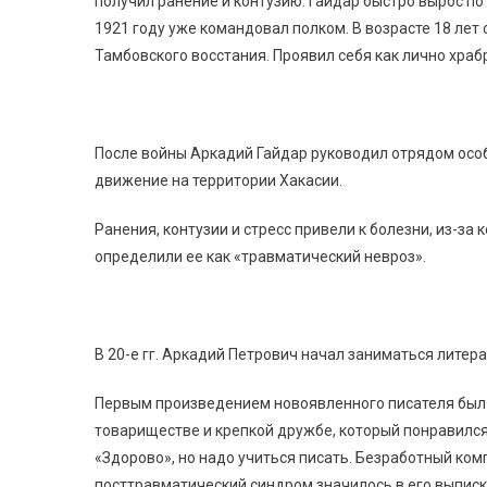
получил ранение и контузию. Гайдар быстро вырос по
1921 году уже командовал полком. В возрасте 18 лет
Тамбовского восстания. Проявил себя как лично храб
После войны Аркадий Гайдар руководил отрядом осо
движение на территории Хакасии.
Ранения, контузии и стресс привели к болезни, из-з
определили ее как «травматический невроз».
В 20-е гг. Аркадий Петрович начал заниматься литер
Первым произведением новоявленного писателя был
товариществе и крепкой дружбе, который понравился
«Здорово», но надо учиться писать. Безработный ком
посттравматический синдром значилось в его выписке