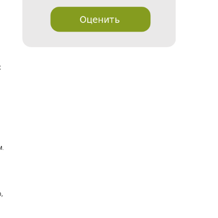
х
м.
,