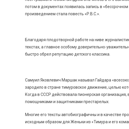
потом в документах появилась запись в «бессрочном 
произведением стала повесть «Р.В.С.».
Благодаря плодотворной работе на ниве журналистик
текстах, а главное особому доверительно-уважитель
быстро обрел репутацию детского классика.
Самуил Яковлевич Маршак называл Гайдара «всесоюзн
зародило в стране тимуровское движение, целью ко
Когда в СССР действовала пионерская организация, 
помощниками и защитниками престарелых.
Многие его тексты автобиографичны и в качестве пр
исходным образом для Женьки из «Тимура и его кома