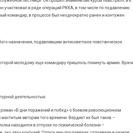
 служебной лестнице. Он прошел знаменитые курсы «Выстрел», и к
 он участвовал в ряде операций РККА, в том числе по подавлению
рый командир, в процессе был неоднократно ранен и контужен.
бого назначения, подавлявшим антисоветское повстанческое
а которой молодому еще командиру пришлось покинуть армию. Врач
атурной деятельностью.
 роман «В дни поражений и побед» о боевом революционном
 маститым авторам того времени. Вердикт их был таков –
полка находился в отпуске по психической болезни –
, эхо двух контузий. Отпуск ему продлевали, отправили в резерв,