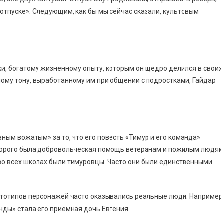
отпуске». Следующим, как бы мы сейчас сказали, культовым
и, богатому жизненному опыту, которым он щедро делился в свои
ному тону, выработанному им при общении с подростками, Гайдар
ым вожатым» за то, что его повесть «Тимур и его команда»
торого была добровольческая помощь ветеранам и пожилым людя
во всех школах были тимуровцы. Часто они были единственными
ототипов персонажей часто оказывались реальные люди. Например
нды» стала его приемная дочь Евгения.