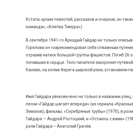
Кстати, кроме повестей, рассказов и очерков, он так
команда», «Клятва Тимура»).
В сентябре 1941-го Аркадий Гайдар не только описыва
Горелова он «зарекомендовал себя отважным пулемет
отразив натиск большой группы фашистов. Погиб 26 ок
попавшая в сердце. Тело писателя захоронил путевой
Каневе, на холме берега широкой реки, установили п
Имя Гайдара увековечено не только в названии улиц,
песни «Гайдар шагает впереди» (из сериала «Красные
Земсков), фильмы: «Серебряные трубы» (1970), в роли
Гайдара — Андрей Ростоцкий, и «Остаюсь с вами» (19
роли Гайдара – Анатолий Грачёв.