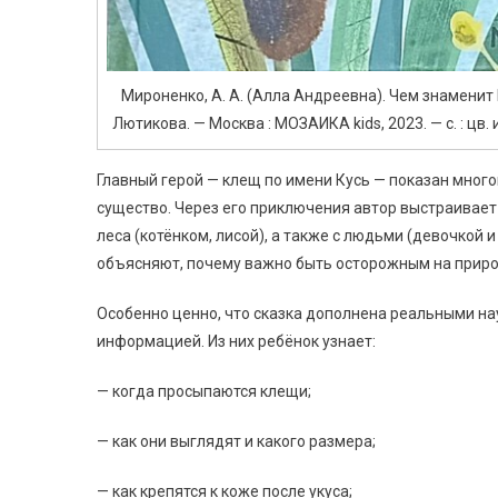
Мироненко, А. А. (Алла Андреевна). Чем знаменит 
Лютикова. — Москва : МОЗАИКА kids, 2023. — с. : цв.
Главный герой — клещ по имени Кусь — показан многог
существо. Через его приключения автор выстраивает
леса (котёнком, лисой), а также с людьми (девочкой 
объясняют, почему важно быть осторожным на приро
Особенно ценно, что сказка дополнена реальными н
информацией. Из них ребёнок узнает:
— когда просыпаются клещи;
— как они выглядят и какого размера;
— как крепятся к коже после укуса;