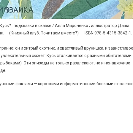
Кусь? : подсказки в сказке / Алла Мироненко ; иллюстратор Даша
 ил. — (Книжный клуб. Почитаем вместе?). — ISBN 978-5-4315-3842-1.
ранно: он и хитрый охотник, и хвастливый врунишка, и завистливо
 увлекательный сюжет: Кусь сталкивается с разными обитателями
и рыбаками). Эти эпизоды не только развлекают, но и ненавязчиво
де.
аучными фактами — короткими информативными блоками с полезн