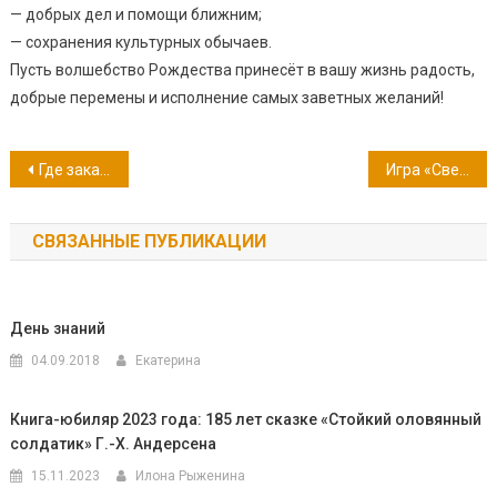
— добрых дел и помощи ближним;
— сохранения культурных обычаев.
Пусть волшебство Рождества принесёт в вашу жизнь радость,
добрые перемены и исполнение самых заветных желаний!
Навигация
Где заканчивается реальность и начинается будущее
Игра «Свет надежды и мечты»
по
СВЯЗАННЫЕ ПУБЛИКАЦИИ
записям
День знаний
04.09.2018
Екатерина
Книга-юбиляр 2023 года: 185 лет сказке «Стойкий оловянный
солдатик» Г.-Х. Андерсена
15.11.2023
Илона Рыженина