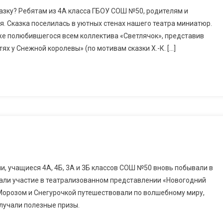
казку? Ребятам из 4А класса ГБОУ СОШ №50, родителям и
я. Сказка поселилась в уютных стенах нашего театра миниатюр.
же полюбившегося всем коллектива «Светлячок», представив
х у Снежной королевы» (по мотивам сказки Х.-К. […]
, учащиеся 4А, 4Б, 3А и 3Б классов СОШ №50 вновь побывали в
имали участие в театрализованном представлении «Новогодний
Морозом и Снегурочкой путешествовали по волшебному миру,
олучали полезные призы.