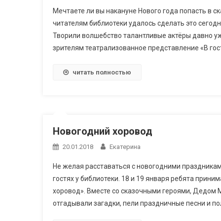
Мечтаете ли вы накануне Нового года попасть в с
читателям библиотеки удалось сделать это сегодн
Творили волшебство талантливые актёры давно у
зрителям театрализованное представление «В гостя
читать полностью
Новогодний хоровод
20.01.2018
Екатерина
Не желая расставаться с новогодними праздниками
гостях у библиотеки. 18 и 19 января ребята прин
хоровод». Вместе со сказочными героями, Дедом 
отгадывали загадки, пели праздничные песни и п