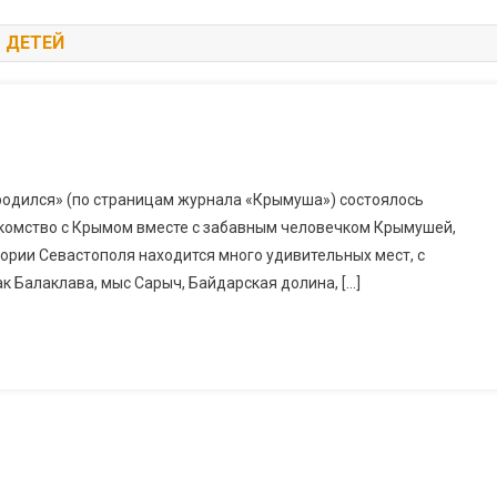
 ДЕТЕЙ
 родился» (по страницам журнала «Крымуша») состоялось
акомство с Крымом вместе с забавным человечком Крымушей,
тории Севастополя находится много удивительных мест, с
к Балаклава, мыс Сарыч, Байдарская долина, […]