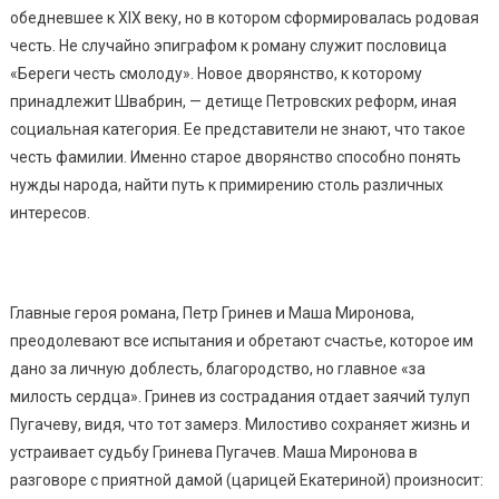
обедневшее к XIX веку, но в котором сформировалась родовая
честь. Не случайно эпиграфом к роману служит пословица
«Береги честь смолоду». Новое дворянство, к которому
принадлежит Швабрин, — детище Петровских реформ, иная
социальная категория. Ее представители не знают, что такое
честь фамилии. Именно старое дворянство способно понять
нужды народа, найти путь к примирению столь различных
интересов.
Главные героя романа, Петр Гринев и Маша Миронова,
преодолевают все испытания и обретают счастье, которое им
дано за личную доблесть, благородство, но главное «за
милость сердца». Гринев из сострадания отдает заячий тулуп
Пугачеву, видя, что тот замерз. Милостиво сохраняет жизнь и
устраивает судьбу Гринева Пугачев. Маша Миронова в
разговоре с приятной дамой (царицей Екатериной) произносит: