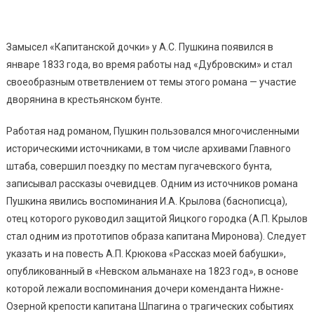
Замысел «Капитанской дочки» у А.С. Пушкина появился в
январе 1833 года, во время работы над «Дубровским» и стал
своеобразным ответвлением от темы этого романа — участие
дворянина в крестьянском бунте.
Работая над романом, Пушкин пользовался многочисленными
историческими источниками, в том числе архивами Главного
штаба, совершил поездку по местам пугачевского бунта,
записывал рассказы очевидцев. Одним из источников романа
Пушкина явились воспоминания И.А. Крылова (баснописца),
отец которого руководил защитой Яицкого городка (А.П. Крылов
стал одним из прототипов образа капитана Миронова). Следует
указать и на повесть А.П. Крюкова «Рассказ моей бабушки»,
опубликованный в «Невском альманахе на 1823 год», в основе
которой лежали воспоминания дочери коменданта Нижне-
Озерной крепости капитана Шпагина о трагических событиях