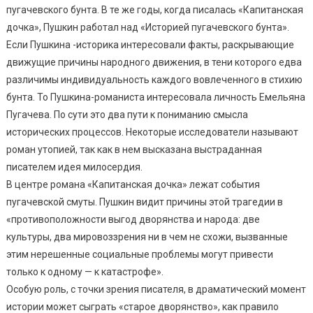
пугачевского бунта. В те же годы, когда писалась «Капитанская
дочка», Пушкин работал над «Историей пугачевского бунта».
Если Пушкина -историка интересовали факты, раскрывающие
движущие причины народного движения, в тени которого едва
различимы индивидуальность каждого вовлеченного в стихию
бунта. То Пушкина-романиста интересовала личность Емельяна
Пугачева. По сути это два пути к пониманию смысла
исторических процессов. Некоторые исследователи называют
роман утопией, так как в нем высказана выстраданная
писателем идея милосердия.
В центре романа «Капитанская дочка» лежат события
пугачевской смуты. Пушкин видит причины этой трагедии в
«противоположности выгод дворянства и народа: две
культуры, два мировоззрения ни в чем не схожи, вызванные
этим нерешенные социальные проблемы могут привести
только к одному — к катастрофе».
Особую роль, с точки зрения писателя, в драматический момент
истории может сыграть «старое дворянство», как правило