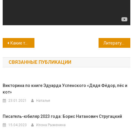
Навигация
Какие театры бывают на свете?
Литературная игра «Винни-Пух и все-все-все»
по
СВЯЗАННЫЕ ПУБЛИКАЦИИ
записям
Викторина по книге Эдуарда Успенского «Дядя Фёдор, пёс и
кот»
23.01.2021
Наталья
Писатель-юбиляр 2023 года: Борис Натанович Стругацкий
15.04.2023
Илона Рыженина