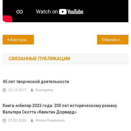
Навигация
Викторина «Тем, кто в тельняшке, никакие тяготы не тяжки»
Юбилей писателя: Григорий Георгиевич Белых (115 лет со дня рождения)
по
СВЯЗАННЫЕ ПУБЛИКАЦИИ
записям
45 лет творческой деятельности
22.12.2017
Екатерина
Книга-юбиляр 2023 года: 200 лет историческому роману
Вальтера Скотта «Квентин Дорвард»
21.05.2023
Илона Рыженина