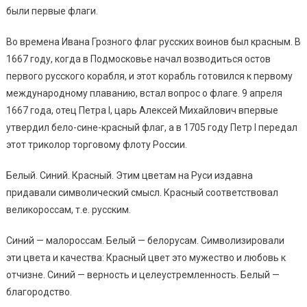
были первые флаги.
Во времена Ивана Грозного флаг русских воинов был красным. В
1667 году, когда в Подмосковье начал возводиться остов
первого русского корабля, и этот корабль готовился к первому
международному плаванию, встал вопрос о флаге. 9 апреля
1667 года, отец Петра I, царь Алексей Михайлович впервые
утвердил бело-сине-красный флаг, а в 1705 году Петр I передал
этот триколор торговому флоту России.
Белый. Синий. Красный. Этим цветам на Руси издавна
придавали символический смысл. Красный соответствовал
великороссам, т.е. русским.
Синий — малороссам. Белый — белорусам. Символизировали
эти цвета и качества: Красный цвет это мужество и любовь к
отчизне. Синий — верность и целеустремленность. Белый —
благородство.