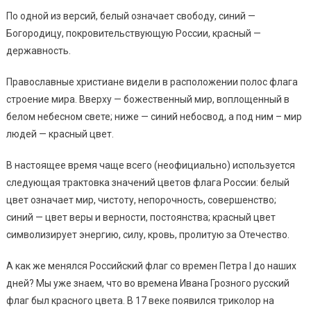
По одной из версий, белый означает свободу, синий —
Богородицу, покровительствующую России, красный —
державность.
Православные христиане видели в расположении полос флага
строение мира. Вверху — божественный мир, воплощенный в
белом небесном свете; ниже — синий небосвод, а под ним – мир
людей — красный цвет.
В настоящее время чаще всего (неофициально) используется
следующая трактовка значений цветов флага России: белый
цвет означает мир, чистоту, непорочность, совершенство;
синий — цвет веры и верности, постоянства; красный цвет
символизирует энергию, силу, кровь, пролитую за Отечество.
А как же менялся Российский флаг со времен Петра I до наших
дней? Мы уже знаем, что во времена Ивана Грозного русский
флаг был красного цвета. В 17 веке появился триколор на