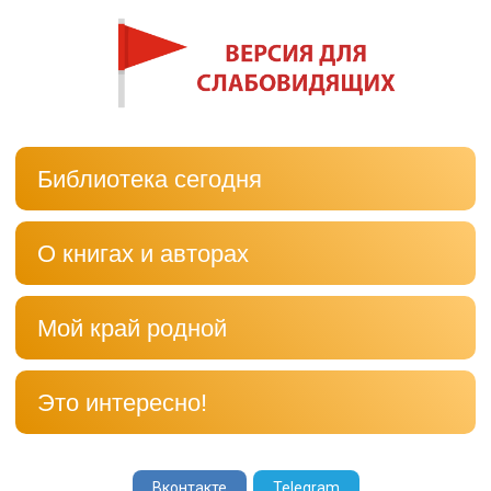
Библиотека сегодня
О книгах и авторах
Мой край родной
Это интересно!
Вконтакте
Telegram