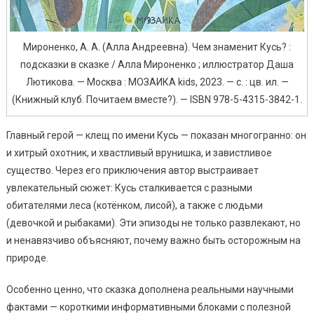
Мироненко, А. А. (Алла Андреевна). Чем знаменит Кусь? :
подсказки в сказке / Алла Мироненко ; иллюстратор Даша
Лютикова. — Москва : МОЗАИКА kids, 2023. — с. : цв. ил. —
(Книжный клуб. Почитаем вместе?). — ISBN 978-5-4315-3842-1.
Главный герой — клещ по имени Кусь — показан многогранно: он
и хитрый охотник, и хвастливый врунишка, и завистливое
существо. Через его приключения автор выстраивает
увлекательный сюжет: Кусь сталкивается с разными
обитателями леса (котёнком, лисой), а также с людьми
(девочкой и рыбаками). Эти эпизоды не только развлекают, но
и ненавязчиво объясняют, почему важно быть осторожным на
природе.
Особенно ценно, что сказка дополнена реальными научными
фактами — короткими информативными блоками с полезной