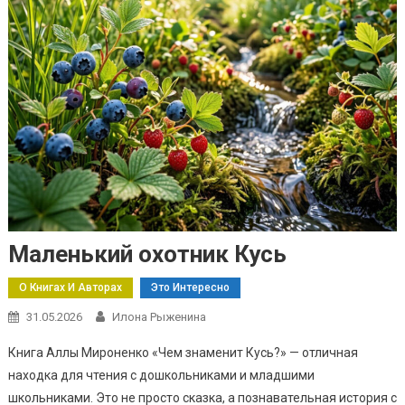
Маленький охотник Кусь
О Книгах И Авторах
Это Интересно
31.05.2026
Илона Рыженина
Книга Аллы Мироненко «Чем знаменит Кусь?» — отличная
находка для чтения с дошкольниками и младшими
школьниками. Это не просто сказка, а познавательная история с