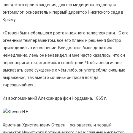
шведского происхождения, доктор медицины, садовод и
энтомолог, основатель и первый директор Никитского сада в
Крыму.
«Стевен был небольшого роста и нежного телосложения… С его
огненным темпераментом, все его планы и решения быстро
приводились в исполнение. Всё должно было делаться
немедленно, лень он ненавидел, и мне часто казалось, что он
перенапрягается, стремясь к своей цели. Чтобы энергичнее
высказать своё суждение о чём-либо, он употреблял сильные
выражения, так вместо «очень» он писал всегда
«чрезвычайно»…
Из воспоминаний Александра фон Нордмана, 1865 г.
Христиан Христианович Стевен – основатель и первый
директор Никитского ботанического сада; главный инспектор