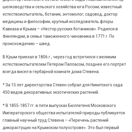
шелководства и сельского хозяйства юга России; известный
естествоиспытатель, ботаник, энтомолог, садовод, доктор
медицины и философии, крупный исследователь флоры
Кавказа и Крыма – «Нестор русских ботаников». Родился в
Финляндии, в семье таможенного чиновника в 1771 г. По
происхождению – швед.
В Крым приехал в 1806 г., через год встретился с великим
естествоиспытателем Петером Палласом, позднее его портрет
всегда висел в гербарной комнате дома Стевена.
* За 15 лет директорства Стевен собрал для Никитского сада
450 видов декоративных экзотических растений.
* В 1855-1857 гг. в пяти выпусках Бюллетеня Московского
Императорского общества испытателей природы публикуется
главный научный труд Стевена – «Перечень растений
дикорастущих на Крымском полуострове». Это был первый