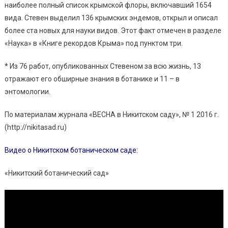
наиболее полный список крымской флоры, включавший 1654
вида. Стевен выделил 136 крымских эндемов, открыл и описал
более ста новых для науки видов. Этот факт отмечен в разделе
«Наука» в «Книге рекордов Крыма» под пунктом три.
* Из 76 работ, опубликованных Стевеном за всю жизнь, 13
отражают его обширные знания в ботанике и 11 – в
энтомологии.
По материалам журнала «ВЕСНА в Никитском саду», № 1 2016 г.
(http://nikitasad.ru)
Видео о Никитском ботаническом саде:
«Никитский ботанический сад»