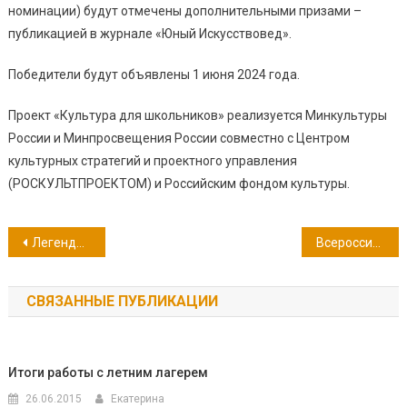
номинации) будут отмечены дополнительными призами –
публикацией в журнале «Юный Искусствовед».
Победители будут объявлены 1 июня 2024 года.
Проект «Культура для школьников» реализуется Минкультуры
России и Минпросвещения России совместно с Центром
культурных стратегий и проектного управления
(РОСКУЛЬТПРОЕКТОМ) и Российским фондом культуры.
Навигация
Легендарная 30-я батарея: 115 лет со дня рождения Георгия Александровича Александера
Всероссийская акция «Красная гвоздика»
по
СВЯЗАННЫЕ ПУБЛИКАЦИИ
записям
Итоги работы с летним лагерем
26.06.2015
Екатерина