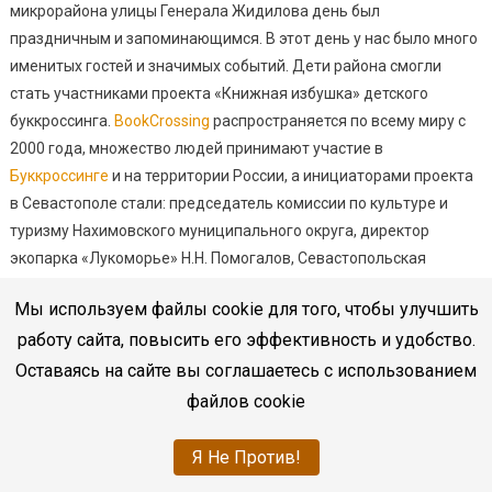
микрорайона улицы Генерала Жидилова день был
праздничным и запоминающимся. В этот день у нас было много
именитых гостей и значимых событий. Дети района смогли
стать участниками проекта «Книжная избушка» детского
буккроссинга.
BookCrossing
распространяется по всему миру с
2000 года, множество людей принимают участие в
Буккроссинге
и на территории России, а инициаторами проекта
в Севастополе стали: председатель комиссии по культуре и
туризму Нахимовского муниципального округа, директор
экопарка «Лукоморье» Н.Н. Помогалов, Севастопольская
библиотечная Ассоциация, и, конечно, Центральная
Мы используем файлы cookie для того, чтобы улучшить
Библиотечная Система для детей. Теперь каждый ребенок, а
работу сайта, повысить его эффективность и удобство.
может быть и взрослый, может взять книгу, исключая любые
формальности. Захотелось — взял. Пролистал давно знакомую
Оставаясь на сайте вы соглашаетесь с использованием
книгу, или познакомился с неизвестными героями. Кстати,
файлов cookie
понравившуюся книгу можно взять почитать и дома, а
прочитанную вами книгу можно оставить на обмен в избушке.
Я Не Против!
Пусть с ее содержанием познакомятся и другие читатели.