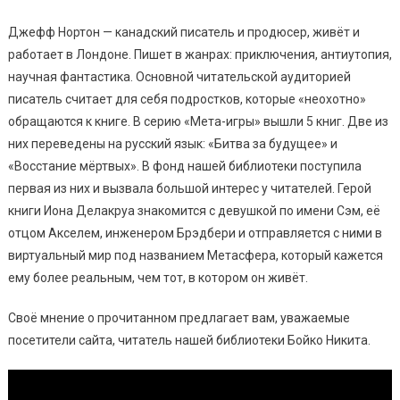
Джефф Нортон — канадский писатель и продюсер, живёт и
работает в Лондоне. Пишет в жанрах: приключения, антиутопия,
научная фантастика. Основной читательской аудиторией
писатель считает для себя подростков, которые «неохотно»
обращаются к книге. В серию «Мета-игры» вышли 5 книг. Две из
них переведены на русский язык: «Битва за будущее» и
«Восстание мёртвых». В фонд нашей библиотеки поступила
первая из них и вызвала большой интерес у читателей. Герой
книги Иона Делакруа знакомится с девушкой по имени Сэм, её
отцом Акселем, инженером Брэдбери и отправляется с ними в
виртуальный мир под названием Метасфера, который кажется
ему более реальным, чем тот, в котором он живёт.
Своё мнение о прочитанном предлагает вам, уважаемые
посетители сайта, читатель нашей библиотеки Бойко Никита.