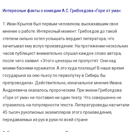
Интересные факты о комедии А.С. Грибоедова «Горе от ума»:
1. Иван Крылов был первым человеком, высказавшим свое
мнение о работе. Интересный момент: Грибоедов до такой
степени сильно хотел услышать вердикт литератора, что
зачитывал ему вслух произведение. На протяжении нескольких
часов публицист внимательно слушал каждое слово автора,
после чего заявил: «Этого цензоры не пропустят. Они над
моими баснями куражатся. А это куда похлеще! В наше время
государыня за сию пьесу по первопутку в Сибирь бы
препроводила». Действительно, изначальное мнение Ивана
Андреевича оказалось пророческим. При жизни Грибоедова
«Горе от ума» не поставил ни один театр. Что совершенно не
отразилось на популярности текста. Литературоведы насчитали
45 тысяч рукописных экземпляров этого произведения,
передаваемых из рук в руки по всей стране.