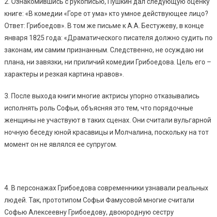
2. Ознакомившись с рукописью, Пушкин дал следующую оценку
книге: «В комедии «Горе от ума» кто умное действующее лицо?
Ответ: Грибоедов». В том же письме к А.А. Бестужеву, в конце
января 1825 года: «Драматического писателя должно судить по
законам, им самим признанным. Следственно, не осуждаю ни
плана, ни завязки, ни приличий комедии Грибоедова. Цель его –
характеры и резкая картина нравов».
3. После выхода книги многие актрисы упорно отказывались
исполнять роль Софьи, объясняя это тем, что порядочные
женщины не участвуют в таких сценах. Они считали вульгарной
ночную беседу юной красавицы и Молчалина, поскольку на тот
момент он не являлся ее супругом.
4. В персонажах Грибоедова современники узнавали реальных
людей. Так, прототипом Софьи Фамусовой многие считали
Софью Алексеевну Грибоедову, двоюродную сестру