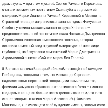
драматурга, — при этом мужа её, Сергея Римского-Корсакова,
считали возможным прототипом Скалозуба, а за домом её
свекрови, Марьи Ивановны Римской-Корсаковой, в Москве на
Страстной площади закрепилось название «дома Фамусова».
Особого упоминания заслуживает старуха Хлёстова —
предположительно её прототипом стала Настасья Дмитриевна
Офросимова, известная в московских гостиных, которая
оставила заметный след в русской литературе: её же в лице
грубоватой, но безусловно симпатичной Марьи Дмитриевны
Ахросимовой вывел в «Войне и мире» Лев Толстой.
5. В статье критика Варвары Бабицкой, посвящённой комедии
Грибоедова, говорится о том, что Александр Сергеевич
наделяет своих персонажей говорящими фамилиями: так,
фамилия Фамусова образована от латинского fama — «молва»
(недаром в конце он больше всего тревожится о том, что «что
станет говорить княгиня Марья Алексевна!»). Фамилия
Молчалина, «не смеющего своё суждение иметь», говорит сама