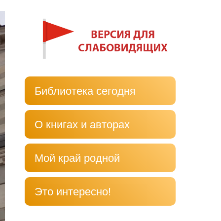
Библиотека сегодня
О книгах и авторах
Мой край родной
Это интересно!