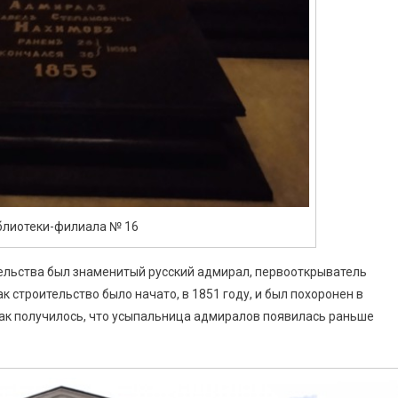
блиотеки-филиала № 16
тельства был знаменитый русский адмирал, первооткрыватель
к строительство было начато, в 1851 году, и был похоронен в
 Так получилось, что усыпальница адмиралов появилась раньше