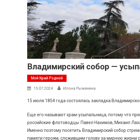
Владимирский собор — усы
Мой Край Родной
15.07.2024
Илона Рыженина
15 июля 1854 года состоялась закладка Владимирско
Еще его называют храм-усыпальница, потому что пр
российские флотоводцы: Павел Нахимов, Михаил Лаза
Именно поэтому посетить Владимирский собор стремят
памяти героям, сложившим голову за мирную жизни с