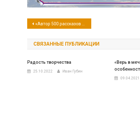
Навигация
«Автор 500 рассказов с населением 8000 персонажей»
по
СВЯЗАННЫЕ ПУБЛИКАЦИИ
записям
Радость творчества
«Верь в меч
особенност
25.10.2022
Иван Губин
09.04.2021