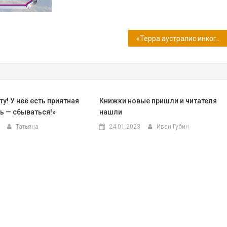
«Терра аустралис инкогнита»
ту! У неё есть приятная
Книжки новые пришли и читателя
ь — сбываться!»
нашли
Татьяна
24.01.2023
Иван Губин