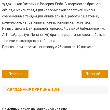
художников Виталия и Валерия Либа. В творчестве братьев
объединились традиции классической советской школы,
современные тенденции минимализма, работы с цветом и,
конечно же, неповторимая севастопольская эстетика.
На выставке в Центральной городской детской библиотеке им.
А. П. Гайдара (ул. Ленина, 76) братья представят свои работы в
технике жаккардового гобелена.
Приглашаем посетить выставку с 25 июля по 19 августа.
Навигация
Персональная выставка «Шерстяное вдохновение»
Дневной каллиграфический лагерь в Севастополе
по
СВЯЗАННЫЕ ПУБЛИКАЦИИ
записям
Семейный вечер на Святочной неделе