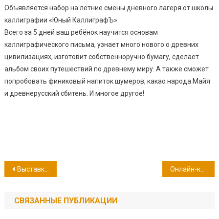
Объявляется набор на летние смены дневного лагеря от школы
каллиграфии «Юный КаллиграфЪ».
Всего за 5 дней ваш ребёнок научится основам
каллиграфического письма, узнает много нового о древних
цивилизациях, изготовит собственноручно бумагу, сделает
альбом своих путешествий по древнему миру. А также сможет
попробовать финиковый напиток шумеров, какао народа Майя
и древнерусский сбитень. И многое другое!
Навигация
Выставка «Под небом Севастополя»
Онлайн-квест «Традиции народов России»
по
СВЯЗАННЫЕ ПУБЛИКАЦИИ
записям