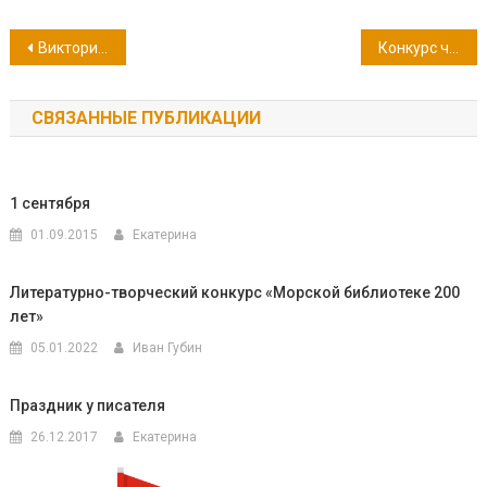
Навигация
Викторина «С неба смотрит Солнце миллионы лет, льёт на Землю Солнце и тепло и свет!»
Конкурс чтецов «Мы гордимся своей страной»
по
СВЯЗАННЫЕ ПУБЛИКАЦИИ
записям
1 сентября
01.09.2015
Екатерина
Литературно-творческий конкурс «Морской библиотеке 200
лет»
05.01.2022
Иван Губин
Праздник у писателя
26.12.2017
Екатерина