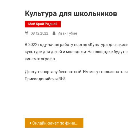
Культура для школьников
Мой Край Родной
08.12.2022
Иван Губин
В 2022 году начал работу портал «Культура для шко
культуре для детей и молодёжи. На площадке будут 
кинематографа.
Доступ к порталу бесплатный. Им могут пользоваться 
Присоединяйся и ВЫ!
Навигация
Онлайн-зачет по финансовой грамотности