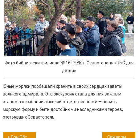
Фото библиотеки-филиала № 16 ГБУК г. Севастополя «ЦБС для
детей»
Юные моряки пообещали хранить в своих сердцах заветы
великого адмирала. Эта экскурсия стала для них важным
этапом в осознании высокой ответственности — носить
морскую форму и быть достойными наследниками героев,
отстоявших Севастополь.
Навигация
Сон Обломова
Символы Души России