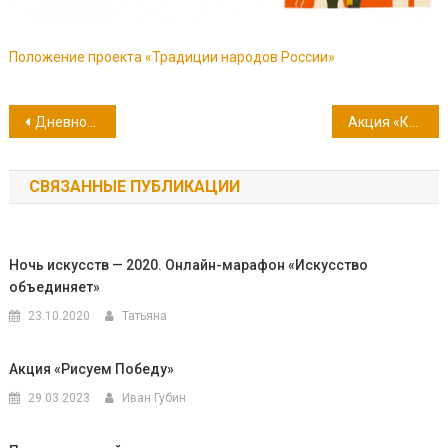
Положение проекта «Традиции народов России»
Навигация
Дневной каллиграфический лагерь в Севастополе
Акция «Книги – Донбассу»
по
СВЯЗАННЫЕ ПУБЛИКАЦИИ
записям
Ночь искусств — 2020. Онлайн-марафон «Искусство
объединяет»
23.10.2020
Татьяна
Акция «Рисуем Победу»
29.03.2023
Иван Губин