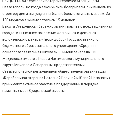
Бойцы 114-ой береговой батареи героически защищали
Севастополь, но когда закончились боеприпасы, они вывели из
строя орудия и вынужденны были с боем отступать к своим. Из
150 моряков в живых остались 15 человек.
Высота Суздольская бережно хранит память о всех защитниках
города. А нынешнее поколение мальчишек и девчонок
волонтёрского центра «Твори добро» Государственного
бюджетного образовательного учреждения «Средняя
общеобразовательная школа №50 имени генерала Е.И.
Жидилова» вместе с Главой Нахимовского муниципального
округа Михаилом Лазаревым, представителями
Севастопольской региональной общественной организации
«Корабельная сторона» Натальей Разиной и Юлией Непочатых
принимают активное участие в поддержании в порядке
памятных мест Суздольской высоты.