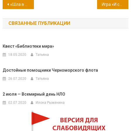
Навигация
«Шла в поход большая рать, чтоб от немцев защищать землю новгородскую»
Игра «И снова корабль на орбите»
по
СВЯЗАННЫЕ ПУБЛИКАЦИИ
записям
Квест «Библиотеки мира»
18.05.2020
Татьяна
Достойные помощники Черноморского флота
26.07.2020
Татьяна
2 июля — Всемирный день НЛО
02.07.2020
Илона Рыженина