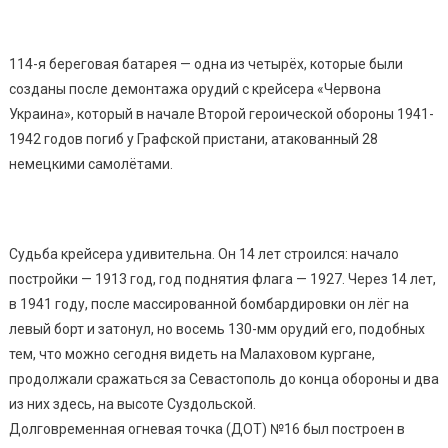
114-я береговая батарея — одна из четырёх, которые были
созданы после демонтажа орудий с крейсера «Червона
Украина», который в начале Второй героической обороны 1941-
1942 годов погиб у Графской пристани, атакованный 28
немецкими самолётами.
Судьба крейсера удивительна. Он 14 лет строился: начало
постройки — 1913 год, год поднятия флага — 1927. Через 14 лет,
в 1941 году, после массированной бомбардировки он лёг на
левый борт и затонул, но восемь 130-мм орудий его, подобных
тем, что можно сегодня видеть на Малаховом кургане,
продолжали сражаться за Севастополь до конца обороны и два
из них здесь, на высоте Суздольской.
Долговременная огневая точка (ДОТ) №16 был построен в