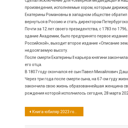
сделал исключение для «северной медведицы» и нашё
произведения, исполняемые хором, которым дирижир
Екатерины Романовны в западном обществе обратил в
вернуться в Россию и стать директором Петербургск
Почти за 12 лет своего президентства, с 1783 по 179
здание Академии, было предпринято первое издание
Российской», выходит второе издание «Описание зем
недосягаемую высоту.
После смерти Екатерины II карьера княгини закончил
его отца.
В 1807 году скончался её сын Павел Михайлович Даш
Через три года после смерти сына, на 67-ом гуду жиз
закончила свою жизнь образованнейшая женщина сво
рождения которой исполнилось сегодня, 28 марта 202
Навигация
Книга-юбиляр 2023 года: сказка Юрия Олеши «Три Толстяка»
по