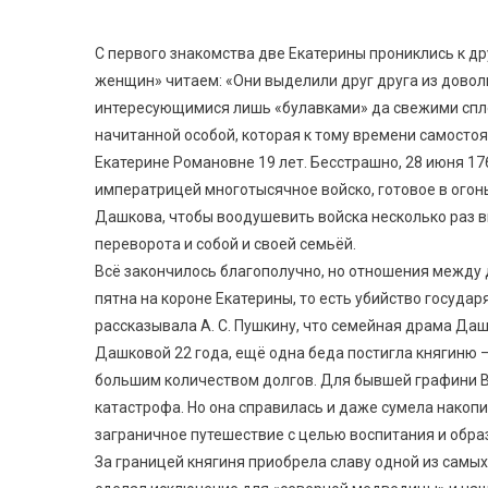
С первого знакомства две Екатерины прониклись к дру
женщин» читаем: «Они выделили друг друга из доволь
интересующимися лишь «булавками» да свежими спле
начитанной особой, которая к тому времени самостоя
Екатерине Романовне 19 лет. Бесстрашно, 28 июня 17
императрицей многотысячное войско, готовое в огонь
Дашкова, чтобы воодушевить войска несколько раз в
переворота и собой и своей семьёй.
Всё закончилось благополучно, но отношения между 
пятна на короне Екатерины, то есть убийство государ
рассказывала А. С. Пушкину, что семейная драма Да
Дашковой 22 года, ещё одна беда постигла княгиню 
большим количеством долгов. Для бывшей графини В
катастрофа. Но она справилась и даже сумела накопи
заграничное путешествие с целью воспитания и обра
За границей княгиня приобрела славу одной из самы