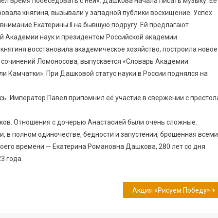
л время побеседовать с ней». Дашкова начала писать музыку. Её
овала княгиня, вызывали у западной публики восхищение. Успех
нимание Екатерины II на бывшую подругу. Ей предлагают
ой Академии наук и президентом Российской академии.
6, княгиня восстановила академическое хозяйство, построила новое
 сочинений Ломоносова, выпускается «Словарь Академии
ли Камчатки». При Дашковой статус науки в России поднялся на
ась. Император Павел припомнил её участие в свержении с престол
ков. Отношения с дочерью Анастасией были очень сложные.
ни, в полном одиночестве, бедности и запустении, брошенная всеми
его времени — Екатерина Романовна Дашкова, 280 лет со дня
3 года.
Акция «Рисуем Победу»