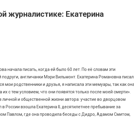
й журналистике: Екатерина
 начала писать, когда ей было 60 лет. По её словам эти
 подруги, англичанки Мэри Вильмонт. Екатерина Романовна писал
ся мои родственники и друзья, я написала эти мемуары, так как он
их с тем условием, что они появятся только после моей смерти».
в личной и общественной жизни автора: участие во дворцовом
 в России взошла Екатерина II; десятилетнее пребывание за
ном Павлом, где она проводила беседы с Дидро, Адамом Смитом,