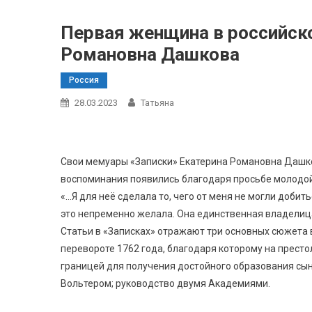
Первая женщина в российско
Романовна Дашкова
Россия
28.03.2023
Татьяна
Свои мемуары «Записки» Екатерина Романовна Дашкова
воспоминания появились благодаря просьбе молодой
«…Я для неё сделала то, чего от меня не могли добить
это непременно желала. Она единственная владелица 
Статьи в «Записках» отражают три основных сюжета 
перевороте 1762 года, благодаря которому на престол
границей для получения достойного образования сы
Вольтером; руководство двумя Академиями.