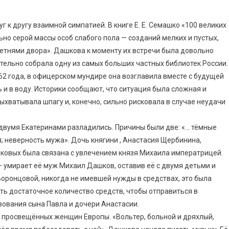
г к другу взаимной симпатией. В книге Е. Е. Семашко «100 великих
но серой массы особ слабого пола — созданий мелких и пустых,
тнями двора». Дашкова к моменту их встречи была довольно
тельно собрала одну из самых больших частных библиотек России.
62 года, в офицерском мундире она возглавила вместе с будущей
 и в воду. Историки сообщают, что ситуация была сложная и
ыхватывала шпагу и, конечно, сильно рисковала в случае неудачи
двумя Екатеринами разладились. Причины были две: «… тёмные
я; неверность мужа». Дочь княгини , Анастасия Щербинина,
шковых была связана с увлечением князя Михаила императрицей.
— умирает её муж Михаил Дашков, оставив её с двумя детьми и
оронцовой, никогда не имевшей нужды в средствах, это была
ть достаточное количество средств, чтобы отправиться в
зования сына Павла и дочери Анастасии.
х просвещённых женщин Европы. «Вольтер, больной и дряхлый,