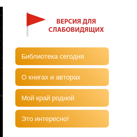
Библиотека сегодня
О книгах и авторах
Мой край родной
Это интересно!