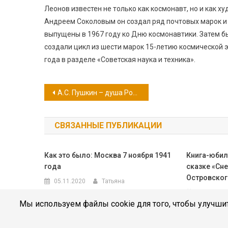
Леонов известен не только как космонавт, но и как 
Андреем Соколовым он создал ряд почтовых марок и
выпущены в 1967 году ко Дню космонавтики. Затем бы
создали цикл из шести марок 15-летию космической 
года в разделе «Советская наука и техника».
Навигация
А.С. Пушкин – душа России
по
СВЯЗАННЫЕ ПУБЛИКАЦИИ
записям
Как это было: Москва 7 ноября 1941
Книга-юбиля
года
сказке «Сне
Островског
05.11.2020
Татьяна
20.06.2023
Мы используем файлы cookie для того, чтобы улучшит