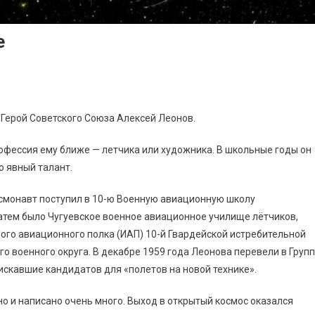
е
 Герой Советского Союза Алексей Леонов.
рофессия ему ближе — летчика или художника. В школьные годы он
 явный талант.
осмонавт поступил в 10-ю Военную авиационную школу
атем было Чугуевское военное авиационное училище лётчиков,
го авиационного полка (ИАП) 10-й Гвардейской истребительной
го военного округа. В декабре 1959 года Леонова перевели в Групп
 искавшие кандидатов для «полетов на новой технике».
о и написано очень много. Выход в открытый космос оказался