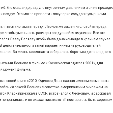
гиб. Его скафандр раздуло внутренним давлением и он не проходи
я воздух. Это могло привести к закупорке сосудов пузырьками
ться «ногами вперёд», Леонов же зашёл, «головой вперёд».
ре, чтобы уменьшить размеры раздувшейся амуниции. Все эти
рабля Павлу Беляеву якобы была дана команда в крайнем случае
 действительности такой вариант никем из руководителей
ивался. За жизнь космонавта собирались бороться до последнего.
дыхания Леонова в фильме «Космическая одиссея 2001», для
ый момент фильма.
рк в своей книге «2010: Одиссея Два» назвал именем космонавта
орабль «Алексей Леонов» с советско-американским экипажем на
игой Кларк приезжал в СССР, встречался с Леоновым, и рассказал
 понравилась, и он сказал писателю: «Я постараюсь быть хорошим