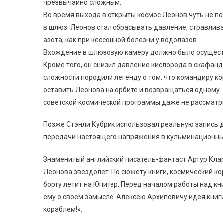
чрезвычайно сложным.
Во время выхода в открыты космос Леонов чуть не по
в шлюз. Леонов стал сбрасывать давление, стравлива
азота, как при кессонной болезни у водолазов.
Вхождение в шлюзовую камеру должно было осуществля
Кроме того, он снизил давление кислорода в скафанд
сложности породили легенду о том, что командиру ко
оставить Леонова на орбите и возвращаться одному. В
советской космической программы даже не рассматр
Позже Стэнли Кубрик использовал реальную запись 
передачи настоящего напряжения в кульминационн
Знаменитый английский писатель-фантаст Артур Кла
Леонова звездолет. По сюжету книги, космический к
борту летит на Юпитер. Перед началом работы над кн
ему о своем замысле. Алексею Архиповичу идея книги
кораблем!».