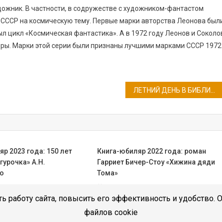
художник. В частности, в содружестве с художником-фантастом
 СССР на космическую тему. Первые марки авторства Леонова был
л цикл «Космическая фантастика». А в 1972 году Леонов и Соколо
эры. Марки этой серии были признаны лучшими марками СССР 1972
ЛЕТНИЙ ДЕНЬ В БИБЛИОТЕКЕ
р 2023 года: 150 лет
Книга-юбиляр 2022 года: роман
гурочка» А.Н.
Гарриет Бичер-Стоу «Хижина дяди
о
Тома»
Илона Рыженина
16.11.2022
Илона Рыженина
ь работу сайта, повысить его эффективность и удобство. 
файлов cookie