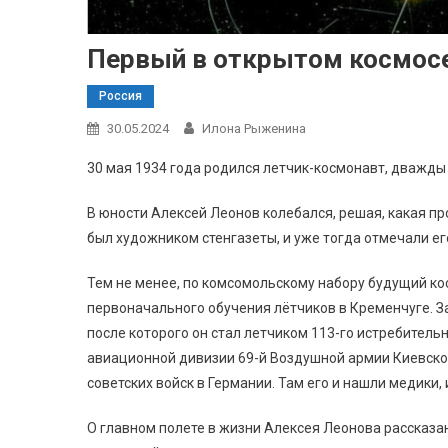
Первый в открытом космос
Россия
30.05.2024
Илона Рыженина
30 мая 1934 года родился летчик-космонавт, дважды
В юности Алексей Леонов колебался, решая, какая п
был художником стенгазеты, и уже тогда отмечали его
Тем не менее, по комсомольскому набору будущий к
первоначального обучения лётчиков в Кременчуге. З
после которого он стал летчиком 113-го истребительно
авиационной дивизии 69-й Воздушной армии Киевско
советских войск в Германии. Там его и нашли медики,
О главном полете в жизни Алексея Леонова рассказан