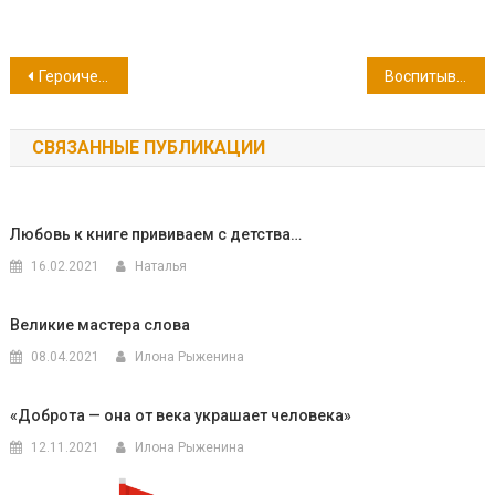
Навигация
Героическое подполье Севастополя. 29 июня — День партизан и подпольщиков
Воспитывать словом и примером… 5 июля — День рождения П. С. Нахимова, адмирала, героя Синопа и Первой обороны Севастополя (1854-1855 гг.)
по
СВЯЗАННЫЕ ПУБЛИКАЦИИ
записям
Любовь к книге прививаем с детства…
16.02.2021
Наталья
Великие мастера слова
08.04.2021
Илона Рыженина
«Доброта — она от века украшает человека»
12.11.2021
Илона Рыженина