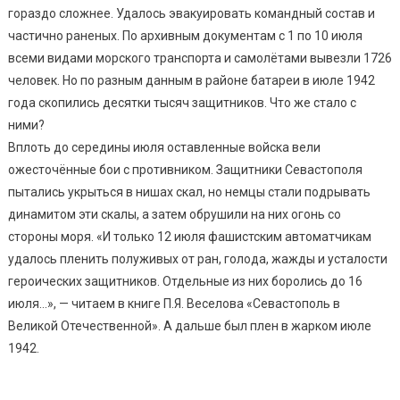
гораздо сложнее. Удалось эвакуировать командный состав и
частично раненых. По архивным документам с 1 по 10 июля
всеми видами морского транспорта и самолётами вывезли 1726
человек. Но по разным данным в районе батареи в июле 1942
года скопились десятки тысяч защитников. Что же стало с
ними?
Вплоть до середины июля оставленные войска вели
ожесточённые бои с противником. Защитники Севастополя
пытались укрыться в нишах скал, но немцы стали подрывать
динамитом эти скалы, а затем обрушили на них огонь со
стороны моря. «И только 12 июля фашистским автоматчикам
удалось пленить полуживых от ран, голода, жажды и усталости
героических защитников. Отдельные из них боролись до 16
июля…», — читаем в книге П.Я. Веселова «Севастополь в
Великой Отечественной». А дальше был плен в жарком июле
1942.