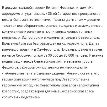
В документальной повести Виталия Фесенко читаем: «На
аэродроме и туда повыше, к 35-ой батарее, всё пространство
вокруг было занято пленными… Тысячи, да что там — десятки
тысяч… и все оборванные, грязные, голодные и измождённые…
контуженные и раненые, в пропитанных кровью грязных
повязках…». Их построили в колонны и повели в Севастополь.
Временный лагерь был размещён на Куликовом поле. Далее
пленных отправили в Симферополь. По разным данным в плен
на мысе Херсонес попало от 30 000 до 80 000 человек. И всё-же
подвиг защитников Севастополя, хотя и вызывал ярость
фашистов, с которой они мстили им, но и восхищал их.
«Гебелевская печать была вынуждена публично сказать, что
германская армия натолкнулась под Севастополем на
героический отпор, что Севастополь оказался неприступной
крепостью, осада которой для немецких войск оказалась
событием и бедствием».