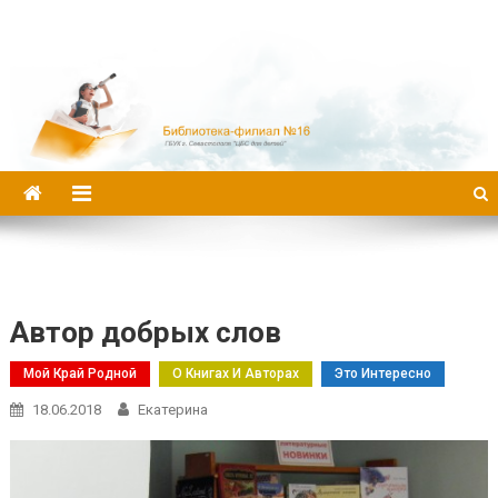
Библиотека-филиал №16
Автор добрых слов
Мой Край Родной
О Книгах И Авторах
Это Интересно
18.06.2018
Екатерина