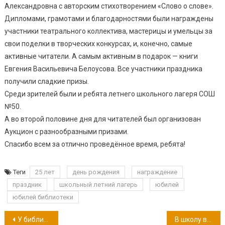
Александровна с авторским стихотворением «Слово о слове».
Дипломами, грамотами и благодарностями были награждены
участники театрального коллектива, мастерицы и умельцы за
свои поделки в творческих конкурсах, и, конечно, самые
активные читатели. А самым активным в подарок — книги
Евгения Васильевича Белоусова. Все участники праздника
получили сладкие призы.
Среди зрителей были и ребята летнего школьного лагеря СОШ
№50.
А во второй половине дня для читателей был организован
Аукцион с разнообразными призами.
Спасибо всем за отлично проведённое время, ребята!
Теги
25 лет
день рождения
награждение
праздник
школьный летний лагерь
юбилей
юбилей библиотеки
Навигация
У библиотеки юбилей!
В школу вместе!