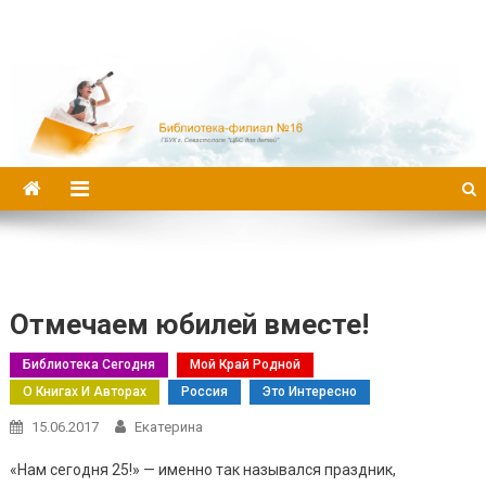
Библиотека-филиал №16
Отмечаем юбилей вместе!
Библиотека Сегодня
Мой Край Родной
О Книгах И Авторах
Россия
Это Интересно
15.06.2017
Екатерина
«Нам сегодня 25!» — именно так назывался праздник,