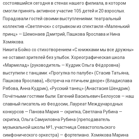
состоявшийся сегодня в стенах нашего филиала, в котором
смогли принять активное участие 105 детей и 20 взрослых.
Порадовали гостей своими выступлениями: театральный
коллектив «Светлячок» с отрывком из спектакля «Маленький
принц» — Шемонаев Дмитрий, Пашкова Ярослава и Нина
Хомякова.
Никита Бойко со стихотворением «С книжками мы все дружны»
не оставил зрителей без улыбок. Хореографическая школа
«Мармелад» (руководитель — Кудрик Ольга Фёдоровна)
выступили с танцами: «Прогулка по палубе» (Стасив Татьяна,
Пашкова Ярослава), «Встреча на птичьем дворе» (Владислава
Рябова, Анна Кудрик), «Русский танец» (Анастасия Шендрик).
Почётными гостями были: Евгений Васильевич Белоусов — наш
славный писатель из Феодосии, Лауреат Международных
конкурсов — Панова Мария — скрипка, Светлана Рубина —
скрипка, Ольга Самуиловна Рубина (преподаватель
музыкальной школы №1, участница Севастопольского
симфонического оркестра) — фортепиано. Хомякова Марина