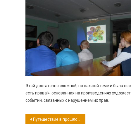
Этой достаточно сложной, но важной теме и была по
есть права!», основанная на произведениях художес
событий, связанных с нарушением их прав.
Навигация
Путешествие в прошлое. Крым и Севастополь 236 лет назад.