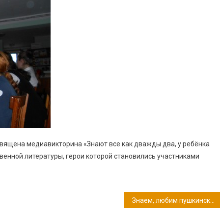
священа медиавикторина «Знают все как дважды два, у ребёнка
твенной литературы, герои которой становились участниками
Знаем, любим пушкинские сказки, яркие и добрые, как сны!