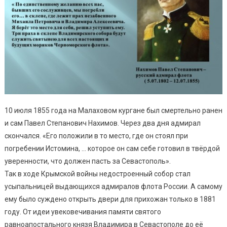
10 июля 1855 года на Малаховом кургане был смертельно ранен
и сам Павел Степанович Нахимов. Через два дня адмирал
скончался. «Его положили в то место, где он стоял при
погребении Истомина, … которое он сам себе готовил в твёрдой
уверенности, что должен пасть за Севастополь».
Так в ходе Крымской войны недостроенный собор стал
усыпальницей выдающихся адмиралов флота России. А самому
ему было суждено открыть двери для прихожан только в 1881
году. От идеи увековечивания памяти святого
равноапостального князя Владимира в Севастополе до её