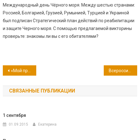
Международный день Чёрного моря. Между шестью странами:
Россией, Болгарией, Грузией, Румынией, Турцией и Украиной
был подписан Стратегический план действий по реабилитации
и защите Черного моря. С помощью предлагаемой викторины
проверьте: знакомы ли вы с его обитателями?
Навигация
«Мой прадед героем себя не считает, но я имею взгляд на это свой…»
Всероссийский онлайн-фестиваль «#ЧитайФест»
по
СВЯЗАННЫЕ ПУБЛИКАЦИИ
записям
1 сентября
01.09.2015
Екатерина